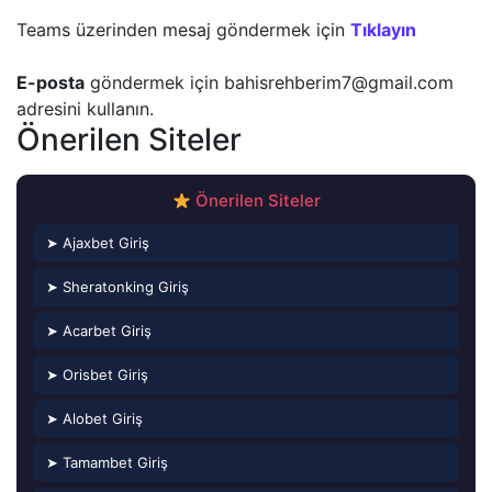
Teams üzerinden mesaj göndermek için
Tıklayın
E-posta
göndermek için
bahisrehberim7@gmail.com
adresini kullanın.
Önerilen Siteler
Önerilen Siteler
➤ Ajaxbet Giriş
➤ Sheratonking Giriş
➤ Acarbet Giriş
➤ Orisbet Giriş
➤ Alobet Giriş
➤ Tamambet Giriş