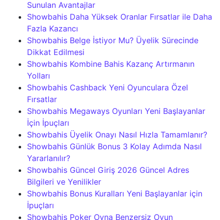
Sunulan Avantajlar
Showbahis Daha Yüksek Oranlar Fırsatlar ile Daha
Fazla Kazancı
Showbahis Belge İstiyor Mu? Üyelik Sürecinde
Dikkat Edilmesi
Showbahis Kombine Bahis Kazanç Artırmanın
Yolları
Showbahis Cashback Yeni Oyunculara Özel
Fırsatlar
Showbahis Megaways Oyunları Yeni Başlayanlar
İçin İpuçları
Showbahis Üyelik Onayı Nasıl Hızla Tamamlanır?
Showbahis Günlük Bonus 3 Kolay Adımda Nasıl
Yararlanılır?
Showbahis Güncel Giriş 2026 Güncel Adres
Bilgileri ve Yenilikler
Showbahis Bonus Kuralları Yeni Başlayanlar için
İpuçları
Showbahis Poker Oyna Benzersiz Oyun