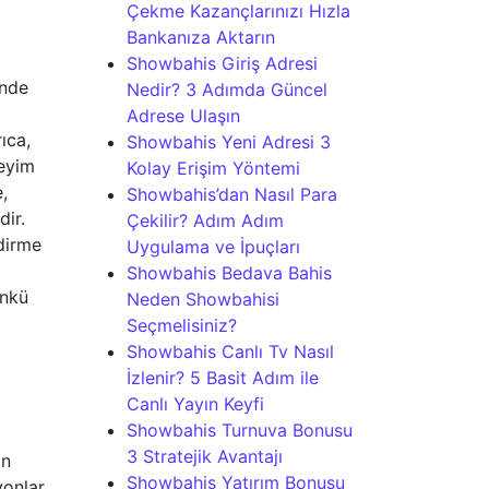
Çekme Kazançlarınızı Hızla
Bankanıza Aktarın
Showbahis Giriş Adresi
inde
Nedir? 3 Adımda Güncel
Adrese Ulaşın
ıca,
Showbahis Yeni Adresi 3
neyim
Kolay Erişim Yöntemi
,
Showbahis’dan Nasıl Para
dir.
Çekilir? Adım Adım
ndirme
Uygulama ve İpuçları
Showbahis Bedava Bahis
ünkü
Neden Showbahisi
Seçmelisiniz?
Showbahis Canlı Tv Nasıl
İzlenir? 5 Basit Adım ile
Canlı Yayın Keyfi
Showbahis Turnuva Bonusu
3 Stratejik Avantajı
ın
Showbahis Yatırım Bonusu
yonlar