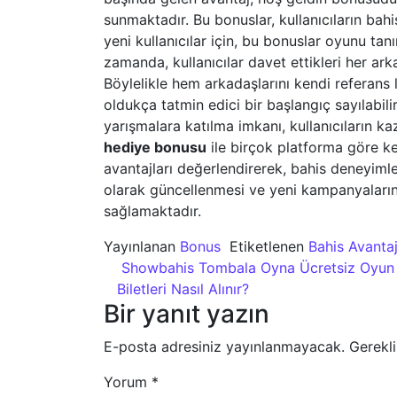
sunmaktadır. Bu bonuslar, kullanıcıların bah
yeni kullanıcılar için, bu bonuslar oyunu tan
zamanda, kullanıcılar davet ettikleri her ark
Böylelikle hem arkadaşlarını kendi referans l
oldukça tatmin edici bir başlangıç sayılabil
yarışmalara katılma imkanı, kullanıcıların 
hediye bonusu
ile birçok platforma göre k
avantajları değerlendirerek, bahis deneyimler
olarak güncellenmesi ve yeni kampanyaların 
sağlamaktadır.
Yayınlanan
Bonus
Etiketlenen
Bahis Avantaj
Yazı dolaşımı
Showbahis Tombala Oyna Ücretsiz Oyun
Biletleri Nasıl Alınır?
Bir yanıt yazın
E-posta adresiniz yayınlanmayacak.
Gerekli
Yorum
*