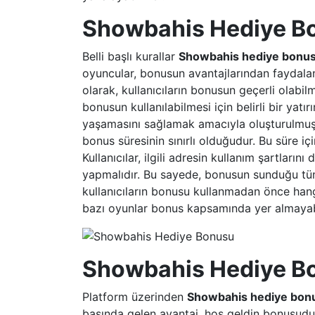
Showbahis Hediye Bo
Belli başlı kurallar
Showbahis hediye bonu
oyuncular, bonusun avantajlarından faydalana
olarak, kullanıcıların bonusun geçerli olabil
bonusun kullanılabilmesi için belirli bir yatır
yaşamasını sağlamak amacıyla oluşturulmuştur
bonus süresinin sınırlı olduğudur. Bu süre i
Kullanıcılar, ilgili adresin kullanım şartları
yapmalıdır. Bu sayede, bonusun sunduğu tüm 
kullanıcıların bonusu kullanmadan önce hang
bazı oyunlar bonus kapsamında yer almayabi
Showbahis Hediye Bo
Platform üzerinden
Showbahis hediye bon
başında gelen avantaj, hoş geldin bonusudu