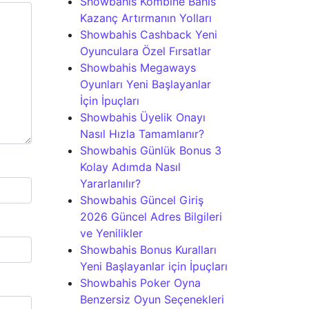
Showbahis Kombine Bahis
Kazanç Artırmanın Yolları
Showbahis Cashback Yeni
Oyunculara Özel Fırsatlar
Showbahis Megaways
Oyunları Yeni Başlayanlar
İçin İpuçları
Showbahis Üyelik Onayı
Nasıl Hızla Tamamlanır?
Showbahis Günlük Bonus 3
Kolay Adımda Nasıl
Yararlanılır?
Showbahis Güncel Giriş
2026 Güncel Adres Bilgileri
ve Yenilikler
Showbahis Bonus Kuralları
Yeni Başlayanlar için İpuçları
Showbahis Poker Oyna
Benzersiz Oyun Seçenekleri