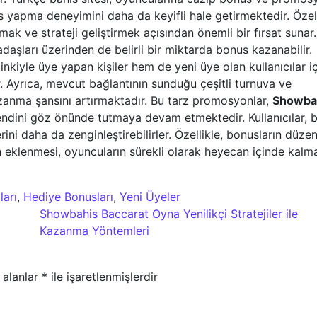
is yapma deneyimini daha da keyifli hale getirmektedir. Özel
ımak ve strateji geliştirmek açısından önemli bir fırsat sunar.
adaşları üzerinden de belirli bir miktarda bonus kazanabilir.
inkiyle üye yapan kişiler hem de yeni üye olan kullanıcılar i
ir. Ayrıca, mevcut bağlantının sunduğu çeşitli turnuva ve
kazanma şansını artırmaktadır. Bu tarz promosyonlar,
Showba
endini göz önünde tutmaya devam etmektedir. Kullanıcılar, 
ini daha da zenginleştirebilirler. Özellikle, bonusların düzen
eklenmesi, oyuncuların sürekli olarak heyecan içinde kalma
ları
,
Hediye Bonusları
,
Yeni Üyeler
Showbahis Baccarat Oyna Yenilikçi Stratejiler ile
Kazanma Yöntemleri
 alanlar
*
ile işaretlenmişlerdir