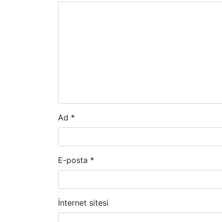
Ad
*
E-posta
*
İnternet sitesi