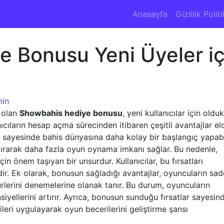
Anasayfa
Gizlilik Polit
 Bonusu Yeni Üyeler iç
in
i olan
Showbahis hediye bonusu
, yeni kullanıcılar için oldu
ıcıların hesap açma sürecinden itibaren çeşitli avantajlar el
 sayesinde bahis dünyasına daha kolay bir başlangıç yapabil
tırarak daha fazla oyun oynama imkanı sağlar. Bu nedenle,
için önem taşıyan bir unsurdur. Kullanıcılar, bu fırsatları
ir. Ek olarak, bonusun sağladığı avantajlar, oyuncuların sa
 türlerini denemelerine olanak tanır. Bu durum, oyuncuların
iyellerini artırır. Ayrıca, bonusun sunduğu fırsatlar sayesin
ileri uygulayarak oyun becerilerini geliştirme şansı