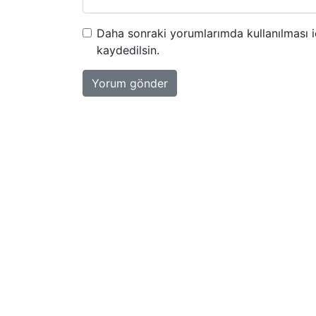
Daha sonraki yorumlarımda kullanılması i
kaydedilsin.