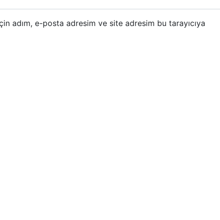
çin adım, e-posta adresim ve site adresim bu tarayıcıya