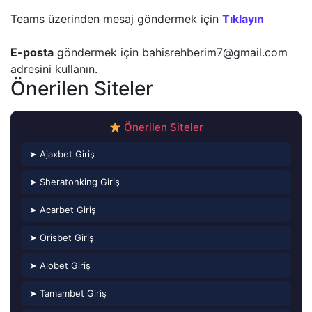
Teams üzerinden mesaj göndermek için
Tıklayın
E-posta
göndermek için
bahisrehberim7@gmail.com
adresini kullanın.
Önerilen Siteler
Önerilen Siteler
➤ Ajaxbet Giriş
➤ Sheratonking Giriş
➤ Acarbet Giriş
➤ Orisbet Giriş
➤ Alobet Giriş
➤ Tamambet Giriş