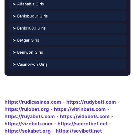
➤ Alfabahis Giriş
➤ Bahisbudur Giriş
➤ Bahis1000 Giriş
➤ Betgar Giriş
➤ Beinwon Giriş
➤ Casinowon Giriş
https://rudicasinos.com
-
https://rudybett.com
-
https://rulobet.org
-
https://vitrinbets.com
-
https://ruyabets.com
-
https://vidobets.com
-
https://vizebeti.com
-
https://secretbet.net
-
https://sekabet.org
-
https://sevibett.net