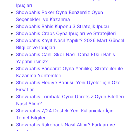
İpuçları
Showbahis Poker Oyna Benzersiz Oyun
Seçenekleri ve Kazanma
Showbahis Bahis Kuponu 3 Stratejik İpucu
Showbahis Craps Oyna İpuçları ve Stratejileri
Showbahis Kayıt Nasıl Yapılır? 2026 Mart Güncel
Bilgiler ve İpuçları
Showbahis Canlı Skor Nasıl Daha Etkili Bahis
Yapabilirsiniz?
Showbahis Baccarat Oyna Yenilikçi Stratejiler ile
Kazanma Yöntemleri
Showbahis Hediye Bonusu Yeni Üyeler için Özel
Fırsatlar
Showbahis Tombala Oyna Ücretsiz Oyun Biletleri
Nasıl Alınır?
Showbahis 7/24 Destek Yeni Kullanıcılar İçin
Temel Bilgiler
Showbahis Rakeback Nasıl Alınır? Farkları ve