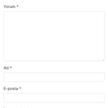
Yorum
*
Ad
*
E-posta
*