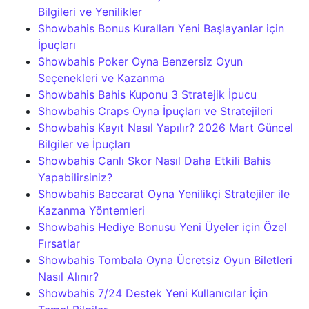
Bilgileri ve Yenilikler
Showbahis Bonus Kuralları Yeni Başlayanlar için
İpuçları
Showbahis Poker Oyna Benzersiz Oyun
Seçenekleri ve Kazanma
Showbahis Bahis Kuponu 3 Stratejik İpucu
Showbahis Craps Oyna İpuçları ve Stratejileri
Showbahis Kayıt Nasıl Yapılır? 2026 Mart Güncel
Bilgiler ve İpuçları
Showbahis Canlı Skor Nasıl Daha Etkili Bahis
Yapabilirsiniz?
Showbahis Baccarat Oyna Yenilikçi Stratejiler ile
Kazanma Yöntemleri
Showbahis Hediye Bonusu Yeni Üyeler için Özel
Fırsatlar
Showbahis Tombala Oyna Ücretsiz Oyun Biletleri
Nasıl Alınır?
Showbahis 7/24 Destek Yeni Kullanıcılar İçin