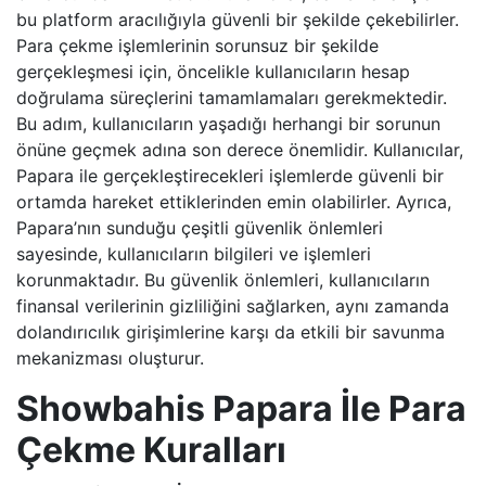
bu platform aracılığıyla güvenli bir şekilde çekebilirler.
Para çekme işlemlerinin sorunsuz bir şekilde
gerçekleşmesi için, öncelikle kullanıcıların hesap
doğrulama süreçlerini tamamlamaları gerekmektedir.
Bu adım, kullanıcıların yaşadığı herhangi bir sorunun
önüne geçmek adına son derece önemlidir. Kullanıcılar,
Papara ile gerçekleştirecekleri işlemlerde güvenli bir
ortamda hareket ettiklerinden emin olabilirler. Ayrıca,
Papara’nın sunduğu çeşitli güvenlik önlemleri
sayesinde, kullanıcıların bilgileri ve işlemleri
korunmaktadır. Bu güvenlik önlemleri, kullanıcıların
finansal verilerinin gizliliğini sağlarken, aynı zamanda
dolandırıcılık girişimlerine karşı da etkili bir savunma
mekanizması oluşturur.
Showbahis Papara İle Para
Çekme Kuralları