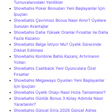
Turnuvalarındaki Yenilikler
Showbahis Poker Bonusları Yeni Başlayanlar İçin
İpuçları
Showbahis Çevrimsiz Bonus Nasıl Alınır? Üyelere
Sunulan Avantajlar
Showbahis Daha Yüksek Oranlar Fırsatlar ile Daha
Fazla Kazancı
Showbahis Belge İstiyor Mu? Üyelik Sürecinde
Dikkat Edilmesi
Showbahis Kombine Bahis Kazanç Artırmanın
Yolları
Showbahis Cashback Yeni Oyunculara Özel
Fırsatlar
Showbahis Megaways Oyunları Yeni Başlayanlar
İçin İpuçları
Showbahis Üyelik Onayı Nasıl Hızla Tamamlanır?
Showbahis Günlük Bonus 3 Kolay Adımda Nasıl
Yararlanılır?
Showbahis Güncel Giriş 2026 Güncel Adres