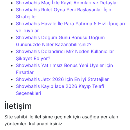
Showbahis Maç İzle Kayıt Adımları ve Detaylar
Showbahis Rulet Oyna Yeni Başlayanlar İçin
Stratejiler
Showbahis Havale İle Para Yatırma 5 Hızlı İpuçları
ve Tüyolar
Showbahis Doğum Günü Bonusu Doğum
Gününüzde Neler Kazanabilirsiniz?
Showbahis Dolandırıcı Mı? Neden Kullanıcılar
Şikayet Ediyor?
Showbahis Yatırımsız Bonus Yeni Üyeler İçin
Fırsatlar
Showbahis Jetx 2026 İçin En İyi Stratejiler
Showbahis Kayıp İade 2026 Kayıp Telafi
Seçenekleri
İletişim
Site sahibi ile iletişime geçmek için aşağıda yer alan
yöntemleri kullanabilirsiniz.