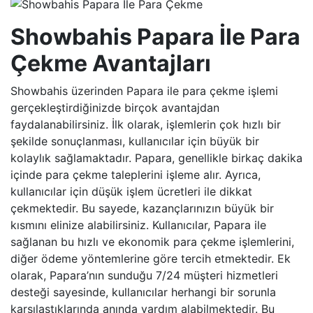
Showbahis Papara İle Para
Çekme Avantajları
Showbahis üzerinden Papara ile para çekme işlemi
gerçekleştirdiğinizde birçok avantajdan
faydalanabilirsiniz. İlk olarak, işlemlerin çok hızlı bir
şekilde sonuçlanması, kullanıcılar için büyük bir
kolaylık sağlamaktadır. Papara, genellikle birkaç dakika
içinde para çekme taleplerini işleme alır. Ayrıca,
kullanıcılar için düşük işlem ücretleri ile dikkat
çekmektedir. Bu sayede, kazançlarınızın büyük bir
kısmını elinize alabilirsiniz. Kullanıcılar, Papara ile
sağlanan bu hızlı ve ekonomik para çekme işlemlerini,
diğer ödeme yöntemlerine göre tercih etmektedir. Ek
olarak, Papara’nın sunduğu 7/24 müşteri hizmetleri
desteği sayesinde, kullanıcılar herhangi bir sorunla
karşılaştıklarında anında yardım alabilmektedir. Bu