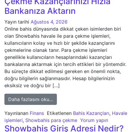
Çekme Kazançlarınızı Hızla
Bankanıza Aktarın
Yayın tarihi
Ağustos 4, 2026
Online bahis dünyasında dikkat çeken isimlerden biri
olan Showbahis havale ile para çekme işlemleri,
kullanıcıların kolay ve hızlı bir şekilde kazançlarını
çekmelerine olanak tanır. Para çekme işlemleri
genellikle kullanıcıların hesaplarındaki kazançları
bankalarına aktarmak için tercih ettikleri bir yöntemdir.
Bu süreçte dikkat edilmesi gereken en önemli nokta,
doğru bilgilerin sağlanmasıdır. Hesap bilgilerinizin
eksiksiz ve doğru bir […]
from Showbahis Havale İle Para Çek
Daha fazlasını oku…
Yayınlanan
Finans
Etiketlenen
Bahis Kazançları
,
Havale
işlemleri
,
Showbahis para çekme
Yorum yapın
Showbahis Giriş Adresi Nedir?