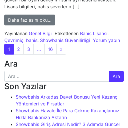
Lisans bilgileri, bahis severlerin […]
from Showbahis Lisans Bilgileri 5 T
Daha fazlasını oku…
Yayınlanan
Genel Bilgi
Etiketlenen
Bahis Lisansı
,
Çevrimiçi bahis
,
Showbahis Güvenilirliği
Yorum yapın
Yazı dolaşımı
1
2
3
…
16
»
Ara
Arama:
Son Yazılar
Showbahis Arkadas Davet Bonusu Yeni Kazanç
Yöntemleri ve Fırsatlar
Showbahis Havale İle Para Çekme Kazançlarınızı
Hızla Bankanıza Aktarın
Showbahis Giriş Adresi Nedir? 3 Adımda Güncel