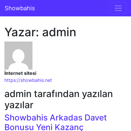
İçeriğe geç
Showbahis
Ana gezinti
Yazar:
admin
İnternet sitesi
https://showbahis.net
admin tarafından yazılan
yazılar
Showbahis Arkadas Davet
Bonusu Yeni Kazanç