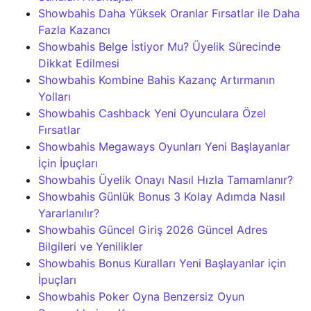
Showbahis Daha Yüksek Oranlar Fırsatlar ile Daha
Fazla Kazancı
Showbahis Belge İstiyor Mu? Üyelik Sürecinde
Dikkat Edilmesi
Showbahis Kombine Bahis Kazanç Artırmanın
Yolları
Showbahis Cashback Yeni Oyunculara Özel
Fırsatlar
Showbahis Megaways Oyunları Yeni Başlayanlar
İçin İpuçları
Showbahis Üyelik Onayı Nasıl Hızla Tamamlanır?
Showbahis Günlük Bonus 3 Kolay Adımda Nasıl
Yararlanılır?
Showbahis Güncel Giriş 2026 Güncel Adres
Bilgileri ve Yenilikler
Showbahis Bonus Kuralları Yeni Başlayanlar için
İpuçları
Showbahis Poker Oyna Benzersiz Oyun