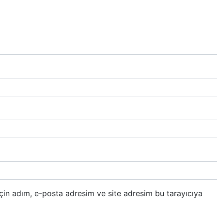
çin adım, e-posta adresim ve site adresim bu tarayıcıya