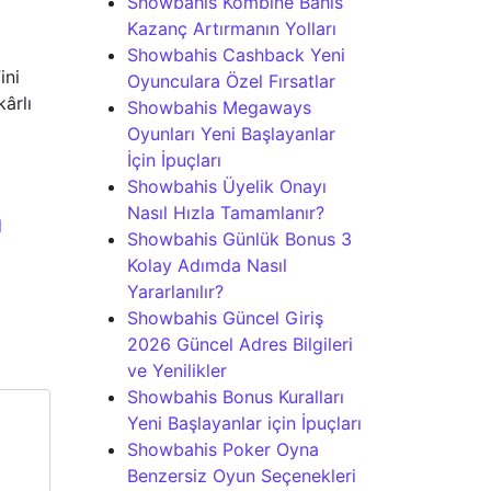
Showbahis Kombine Bahis
Kazanç Artırmanın Yolları
Showbahis Cashback Yeni
ini
Oyunculara Özel Fırsatlar
ârlı
Showbahis Megaways
Oyunları Yeni Başlayanlar
İçin İpuçları
Showbahis Üyelik Onayı
Nasıl Hızla Tamamlanır?
l
Showbahis Günlük Bonus 3
Kolay Adımda Nasıl
Yararlanılır?
Showbahis Güncel Giriş
2026 Güncel Adres Bilgileri
ve Yenilikler
Showbahis Bonus Kuralları
Yeni Başlayanlar için İpuçları
Showbahis Poker Oyna
Benzersiz Oyun Seçenekleri