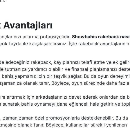
ir.
Avantajları
çlarınızı artırma potansiyelidir.
Showbahis rakeback nası
k fayda ile karşılaşabilirsiniz. İşte rakeback avantajlarının
e edeceğiniz rakeback, kayıplarınızı telafi etme ve ek gelir
e tutmanıza yardımcı olabilir ve finansal planlamanızı deste
bahis yapmanız için bir teşvik sağlar. Bu da oyun deneyimi
aşamanıza olanak tanır. Böylece, oyun sürecinde daha fazla
ı artırmak için arkadaşlarınızı davet ederek onlardan da 
im sunarak bahis oynamayı daha eğlenceli hale getirir ve top
, zaman zaman özel promosyonlarla desteklenebilir. Bu da
tmesine olanak tanır. Böylece, kullanıcılar sürekli yenilenen