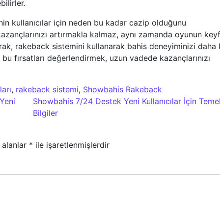
ilirler.
in kullanıcılar için neden bu kadar cazip olduğunu
azançlarınızı artırmakla kalmaz, aynı zamanda oyunun keyf
arak, rakeback sistemini kullanarak bahis deneyiminizi daha k
n, bu fırsatları değerlendirmek, uzun vadede kazançlarınızı
arı
,
rakeback sistemi
,
Showbahis Rakeback
Yeni
Showbahis 7/24 Destek Yeni Kullanıcılar İçin Teme
Bilgiler
 alanlar
*
ile işaretlenmişlerdir