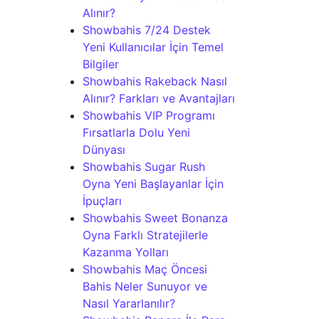
Alınır?
Showbahis 7/24 Destek
Yeni Kullanıcılar İçin Temel
Bilgiler
Showbahis Rakeback Nasıl
Alınır? Farkları ve Avantajları
Showbahis VIP Programı
Fırsatlarla Dolu Yeni
Dünyası
Showbahis Sugar Rush
Oyna Yeni Başlayanlar İçin
İpuçları
Showbahis Sweet Bonanza
Oyna Farklı Stratejilerle
Kazanma Yolları
Showbahis Maç Öncesi
Bahis Neler Sunuyor ve
Nasıl Yararlanılır?