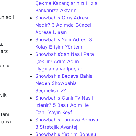
Çekme Kazançlarınızı Hızla
Bankanıza Aktarın
un adil
Showbahis Giriş Adresi
Nedir? 3 Adımda Güncel
Adrese Ulaşın
Showbahis Yeni Adresi 3
a,
Kolay Erişim Yöntemi
 arz
Showbahis’dan Nasıl Para
Çekilir? Adım Adım
rumlu
Uygulama ve İpuçları
Showbahis Bedava Bahis
Neden Showbahisi
Seçmelisiniz?
şvik
Showbahis Canlı Tv Nasıl
İzlenir? 5 Basit Adım ile
Canlı Yayın Keyfi
ortam
Showbahis Turnuva Bonusu
a iyi
3 Stratejik Avantajı
Showbahis Yatırım Bonusu