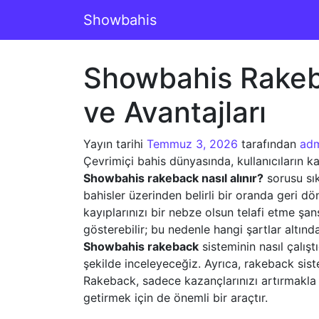
İçeriğe geç
Showbahis
Ana gezinti
Showbahis Rakebac
ve Avantajları
Yayın tarihi
Temmuz 3, 2026
tarafından
ad
Çevrimiçi bahis dünyasında, kullanıcıların k
Showbahis rakeback nasıl alınır?
sorusu sı
bahisler üzerinden belirli bir oranda geri d
kayıplarınızı bir nebze olsun telafi etme şa
gösterebilir; bu nedenle hangi şartlar altın
Showbahis rakeback
sisteminin nasıl çalışt
şekilde inceleyeceğiz. Ayrıca, rakeback siste
Rakeback, sadece kazançlarınızı artırmakla
getirmek için de önemli bir araçtır.