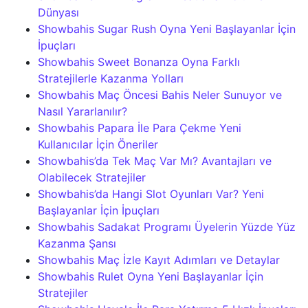
Dünyası
Showbahis Sugar Rush Oyna Yeni Başlayanlar İçin
İpuçları
Showbahis Sweet Bonanza Oyna Farklı
Stratejilerle Kazanma Yolları
Showbahis Maç Öncesi Bahis Neler Sunuyor ve
Nasıl Yararlanılır?
Showbahis Papara İle Para Çekme Yeni
Kullanıcılar İçin Öneriler
Showbahis’da Tek Maç Var Mı? Avantajları ve
Olabilecek Stratejiler
Showbahis’da Hangi Slot Oyunları Var? Yeni
Başlayanlar İçin İpuçları
Showbahis Sadakat Programı Üyelerin Yüzde Yüz
Kazanma Şansı
Showbahis Maç İzle Kayıt Adımları ve Detaylar
Showbahis Rulet Oyna Yeni Başlayanlar İçin
Stratejiler