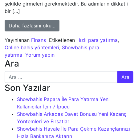
şekilde girmeleri gerekmektedir. Bu adımların dikkatli
bir […]
from Showbahis’ya Nasıl Para Yatırı
Daha fazlasını oku…
Yayınlanan
Finans
Etiketlenen
Hızlı para yatırma
,
Online bahis yöntemleri
,
Showbahis para
yatırma
Yorum yapın
Ara
Arama:
Son Yazılar
Showbahis Papara İle Para Yatırma Yeni
Kullanıcılar İçin 7 İpucu
Showbahis Arkadas Davet Bonusu Yeni Kazanç
Yöntemleri ve Fırsatlar
Showbahis Havale İle Para Çekme Kazançlarınızı
Hızla Bankanıza Aktarın