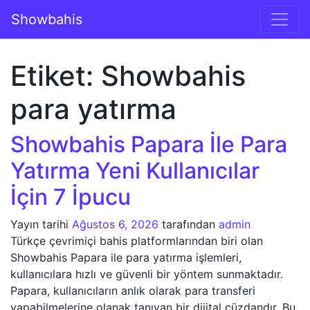
İçeriğe geç
Showbahis
Ana gezinti
Etiket:
Showbahis
para yatırma
Showbahis Papara İle Para
Yatırma Yeni Kullanıcılar
İçin 7 İpucu
Yayın tarihi
Ağustos 6, 2026
tarafından
admin
Türkçe çevrimiçi bahis platformlarından biri olan
Showbahis Papara ile para yatırma işlemleri,
kullanıcılara hızlı ve güvenli bir yöntem sunmaktadır.
Papara, kullanıcıların anlık olarak para transferi
yapabilmelerine olanak tanıyan bir dijital cüzdandır. Bu