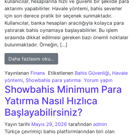
kullanıcılar, hesaplarına hızlı ve güvenli bir şekilde para
aktarımı yapabilirler. Havale yöntemi, bahis severler
için son derece pratik bir seçenek sunmaktadır.
Kullanıcılar, banka hesapları aracılığıyla kolayca para
yatırarak bahis oynamaya başlayabilirler. Bu işlem
sırasında dikkat edilmesi gereken bazı önemli noktalar
bulunmaktadır. Örneğin, […]
from Showbahis Havale İle Para Yatı
Daha fazlasını oku…
Yayınlanan
Finans
Etiketlenen
Bahis Güvenliği
,
Havale
yöntemi
,
Showbahis para yatırma
Yorum yapın
Showbahis Minimum Para
Yatırma Nasıl Hızlıca
Başlayabilirsiniz?
Yayın tarihi
Mayıs 29, 2026
tarafından
admin
Türkçe çevrimiçi bahis platformlarından biri olan