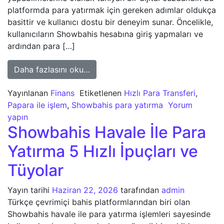
platformda para yatırmak için gereken adımlar oldukça
basittir ve kullanıcı dostu bir deneyim sunar. Öncelikle,
kullanıcıların Showbahis hesabına giriş yapmaları ve
ardından para […]
from Showbahis Papara İle Para Yatı
Daha fazlasını oku…
Yayınlanan
Finans
Etiketlenen
Hızlı Para Transferi
,
Papara ile işlem
,
Showbahis para yatırma
Yorum
yapın
Showbahis Havale İle Para
Yatırma 5 Hızlı İpuçları ve
Tüyolar
Yayın tarihi
Haziran 22, 2026
tarafından
admin
Türkçe çevrimiçi bahis platformlarından biri olan
Showbahis havale ile para yatırma işlemleri sayesinde