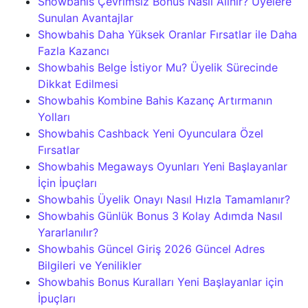
Showbahis Çevrimsiz Bonus Nasıl Alınır? Üyelere
Sunulan Avantajlar
Showbahis Daha Yüksek Oranlar Fırsatlar ile Daha
Fazla Kazancı
Showbahis Belge İstiyor Mu? Üyelik Sürecinde
Dikkat Edilmesi
Showbahis Kombine Bahis Kazanç Artırmanın
Yolları
Showbahis Cashback Yeni Oyunculara Özel
Fırsatlar
Showbahis Megaways Oyunları Yeni Başlayanlar
İçin İpuçları
Showbahis Üyelik Onayı Nasıl Hızla Tamamlanır?
Showbahis Günlük Bonus 3 Kolay Adımda Nasıl
Yararlanılır?
Showbahis Güncel Giriş 2026 Güncel Adres
Bilgileri ve Yenilikler
Showbahis Bonus Kuralları Yeni Başlayanlar için
İpuçları