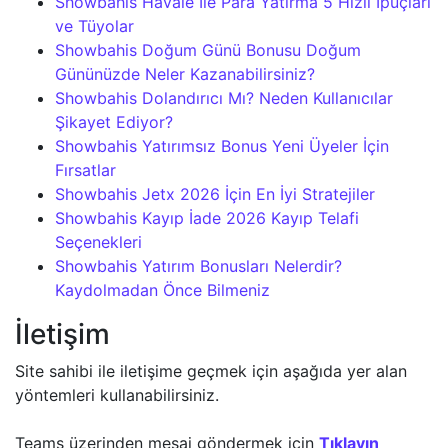
Showbahis Havale İle Para Yatırma 5 Hızlı İpuçları
ve Tüyolar
Showbahis Doğum Günü Bonusu Doğum
Gününüzde Neler Kazanabilirsiniz?
Showbahis Dolandırıcı Mı? Neden Kullanıcılar
Şikayet Ediyor?
Showbahis Yatırımsız Bonus Yeni Üyeler İçin
Fırsatlar
Showbahis Jetx 2026 İçin En İyi Stratejiler
Showbahis Kayıp İade 2026 Kayıp Telafi
Seçenekleri
Showbahis Yatırım Bonusları Nelerdir?
Kaydolmadan Önce Bilmeniz
İletişim
Site sahibi ile iletişime geçmek için aşağıda yer alan
yöntemleri kullanabilirsiniz.
Teams üzerinden mesaj göndermek için
Tıklayın