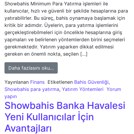
Showbahis Minimum Para Yatırma işlemleri ile
kullanıcılar, hızlı ve güvenli bir şekilde hesaplarına para
yatırabilirler. Bu süreç, bahis oynamaya başlamak için
kritik bir adımdır. Üyelerin, para yatırma işlemlerini
gerçekleştirebilmeleri için öncelikle hesaplarına giriş
yapmaları ve belirlenen yöntemlerden birini seçmeleri
gerekmektedir. Yatırım yaparken dikkat edilmesi
gereken en önemli nokta, seçilen […]
from Showbahis Minimum Para Yatırm
Daha fazlasını oku…
Yayınlanan
Finans
Etiketlenen
Bahis Güvenliği
,
Showbahis para yatırma
,
Yatırım Yöntemleri
Yorum
yapın
Showbahis Banka Havalesi
Yeni Kullanıcılar İçin
Avantajları