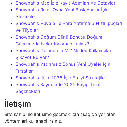
Showbahis Maç İzle Kayıt Adımları ve Detaylar
Showbahis Rulet Oyna Yeni Başlayanlar İçin
Stratejiler
Showbahis Havale İle Para Yatırma 5 Hızlı İpuçları
ve Tüyolar
Showbahis Doğum Günü Bonusu Doğum
Gününüzde Neler Kazanabilirsiniz?
Showbahis Dolandırıcı Mı? Neden Kullanıcılar
Şikayet Ediyor?
Showbahis Yatırımsız Bonus Yeni Üyeler İçin
Fırsatlar
Showbahis Jetx 2026 İçin En İyi Stratejiler
Showbahis Kayıp İade 2026 Kayıp Telafi
Seçenekleri
İletişim
Site sahibi ile iletişime geçmek için aşağıda yer alan
yöntemleri kullanabilirsiniz.