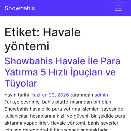
İçeriğe geç
Showbahis
Ana gezinti
Etiket:
Havale
yöntemi
Showbahis Havale İle Para
Yatırma 5 Hızlı İpuçları ve
Tüyolar
Yayın tarihi
Haziran 22, 2026
tarafından
admin
Türkçe çevrimiçi bahis platformlarından biri olan
Showbahis havale ile para yatırma işlemleri sayesinde
kullanıcılar, hesaplarına hızlı ve güvenli bir şekilde para
aktarımı yapabilirler. Havale yöntemi, bahis severler
için son derece pratik bir seçenek sunmaktadır.