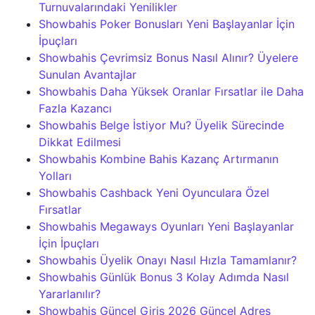
Turnuvalarındaki Yenilikler
Showbahis Poker Bonusları Yeni Başlayanlar İçin
İpuçları
Showbahis Çevrimsiz Bonus Nasıl Alınır? Üyelere
Sunulan Avantajlar
Showbahis Daha Yüksek Oranlar Fırsatlar ile Daha
Fazla Kazancı
Showbahis Belge İstiyor Mu? Üyelik Sürecinde
Dikkat Edilmesi
Showbahis Kombine Bahis Kazanç Artırmanın
Yolları
Showbahis Cashback Yeni Oyunculara Özel
Fırsatlar
Showbahis Megaways Oyunları Yeni Başlayanlar
İçin İpuçları
Showbahis Üyelik Onayı Nasıl Hızla Tamamlanır?
Showbahis Günlük Bonus 3 Kolay Adımda Nasıl
Yararlanılır?
Showbahis Güncel Giriş 2026 Güncel Adres