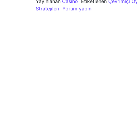
Yayınlanan
Casino
Etiketlenen
Çevrimiçi O
Stratejileri
Yorum yapın