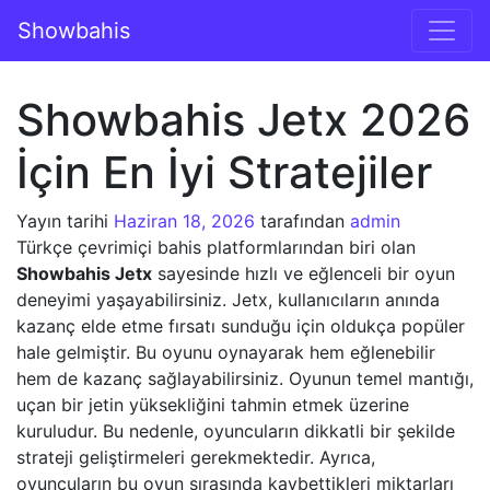
İçeriğe geç
Showbahis
Ana gezinti
Showbahis Jetx 2026
İçin En İyi Stratejiler
Yayın tarihi
Haziran 18, 2026
tarafından
admin
Türkçe çevrimiçi bahis platformlarından biri olan
Showbahis Jetx
sayesinde hızlı ve eğlenceli bir oyun
deneyimi yaşayabilirsiniz. Jetx, kullanıcıların anında
kazanç elde etme fırsatı sunduğu için oldukça popüler
hale gelmiştir. Bu oyunu oynayarak hem eğlenebilir
hem de kazanç sağlayabilirsiniz. Oyunun temel mantığı,
uçan bir jetin yüksekliğini tahmin etmek üzerine
kuruludur. Bu nedenle, oyuncuların dikkatli bir şekilde
strateji geliştirmeleri gerekmektedir. Ayrıca,
oyuncuların bu oyun sırasında kaybettikleri miktarları