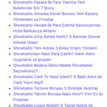
Showbahis Papara İle Para Yatırma Yeni
Kullanıcılar İçin 7 İpucu
Showbahis Arkadas Davet Bonusu Yeni Kazanç
Yöntemleri ve Fırsatlar
Showbahis Havale İle Para Çekme Kazançlarınızı
Hızla Bankanıza Aktarın
Showbahis Giriş Adresi Nedir? 3 Adımda Güncel
Adrese Ulaşın
Showbahis Yeni Adresi 3 Kolay Erişim Yöntemi
Showbahis’dan Nasıl Para Çekilir? Adım Adım
Uygulama ve İpuçları
Showbahis Bedava Bahis Neden Showbahisi
Seçmelisiniz?
Showbahis Canlı Tv Nasıl İzlenir? 5 Basit Adım ile
Canlı Yayın Keyfi
Showbahis Turnuva Bonusu 3 Stratejik Avantajı
Showbahis Yatırım Bonusu Nasıl Alınır? Yılın En İyi
Fırsatları
Showbahis Lisans Bilgileri 5 Temel Nokta ile