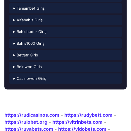
➤ Tamambet Giriş
➤ Alfabahis Giriş
➤ Bahisbudur Giriş
➤ Bahis1000 Giriş
➤ Betgar Giriş
➤ Beinwon Giriş
➤ Casinowon Giriş
https://rudicasinos.com
-
https://rudybett.com
-
https://rulobet.org
-
https://vitrinbets.com
-
https://ruyabets.com
-
https://vidobets.com
-