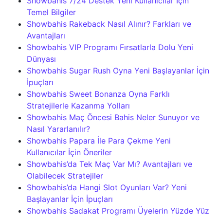
Showbahis 7/24 Destek Yeni Kullanıcılar İçin
Temel Bilgiler
Showbahis Rakeback Nasıl Alınır? Farkları ve
Avantajları
Showbahis VIP Programı Fırsatlarla Dolu Yeni
Dünyası
Showbahis Sugar Rush Oyna Yeni Başlayanlar İçin
İpuçları
Showbahis Sweet Bonanza Oyna Farklı
Stratejilerle Kazanma Yolları
Showbahis Maç Öncesi Bahis Neler Sunuyor ve
Nasıl Yararlanılır?
Showbahis Papara İle Para Çekme Yeni
Kullanıcılar İçin Öneriler
Showbahis’da Tek Maç Var Mı? Avantajları ve
Olabilecek Stratejiler
Showbahis’da Hangi Slot Oyunları Var? Yeni
Başlayanlar İçin İpuçları
Showbahis Sadakat Programı Üyelerin Yüzde Yüz