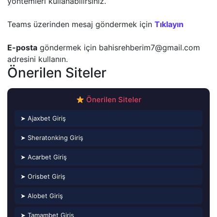
yöntemleri kullanabilirsiniz.
Teams üzerinden mesaj göndermek için
Tıklayın
E-posta
göndermek için
bahisrehberim7@gmail.com
adresini kullanın.
Önerilen Siteler
Önerilen Siteler
➤ Ajaxbet Giriş
➤ Sheratonking Giriş
➤ Acarbet Giriş
➤ Orisbet Giriş
➤ Alobet Giriş
➤ Tamambet Giriş