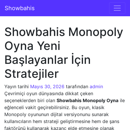
İçeriğe geç
Showbahis
Ana gezinti
Showbahis Monopoly
Oyna Yeni
Başlayanlar İçin
Stratejiler
Yayın tarihi
Mayıs 30, 2026
tarafından
admin
Çevrimiçi oyun dünyasında dikkat çeken
seçeneklerden biri olan
Showbahis Monopoly Oyna
ile
eğlenceli vakit geçirebilirsiniz. Bu oyun, klasik
Monopoly oyununun dijital versiyonunu sunarak
kullanıcıların hem strateji geliştirmesine hem de şans
faktörünü kullanarak kazanç elde etmesine olanak