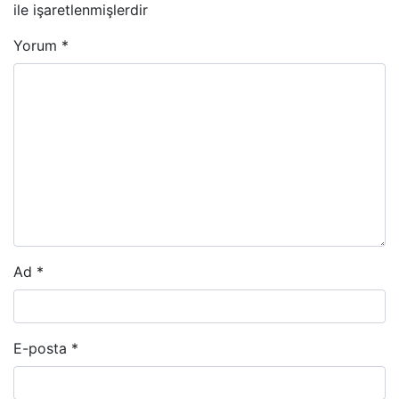
ile işaretlenmişlerdir
Yorum
*
Ad
*
E-posta
*