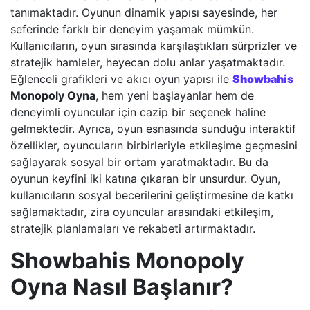
tanımaktadır. Oyunun dinamik yapısı sayesinde, her
seferinde farklı bir deneyim yaşamak mümkün.
Kullanıcıların, oyun sırasında karşılaştıkları sürprizler ve
stratejik hamleler, heyecan dolu anlar yaşatmaktadır.
Eğlenceli grafikleri ve akıcı oyun yapısı ile
Showbahis
Monopoly Oyna
, hem yeni başlayanlar hem de
deneyimli oyuncular için cazip bir seçenek haline
gelmektedir. Ayrıca, oyun esnasında sunduğu interaktif
özellikler, oyuncuların birbirleriyle etkileşime geçmesini
sağlayarak sosyal bir ortam yaratmaktadır. Bu da
oyunun keyfini iki katına çıkaran bir unsurdur. Oyun,
kullanıcıların sosyal becerilerini geliştirmesine de katkı
sağlamaktadır, zira oyuncular arasındaki etkileşim,
stratejik planlamaları ve rekabeti artırmaktadır.
Showbahis Monopoly
Oyna Nasıl Başlanır?