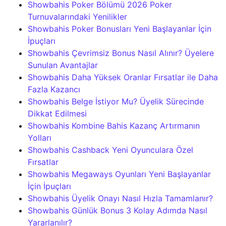
Showbahis Poker Bölümü 2026 Poker
Turnuvalarındaki Yenilikler
Showbahis Poker Bonusları Yeni Başlayanlar İçin
İpuçları
Showbahis Çevrimsiz Bonus Nasıl Alınır? Üyelere
Sunulan Avantajlar
Showbahis Daha Yüksek Oranlar Fırsatlar ile Daha
Fazla Kazancı
Showbahis Belge İstiyor Mu? Üyelik Sürecinde
Dikkat Edilmesi
Showbahis Kombine Bahis Kazanç Artırmanın
Yolları
Showbahis Cashback Yeni Oyunculara Özel
Fırsatlar
Showbahis Megaways Oyunları Yeni Başlayanlar
İçin İpuçları
Showbahis Üyelik Onayı Nasıl Hızla Tamamlanır?
Showbahis Günlük Bonus 3 Kolay Adımda Nasıl
Yararlanılır?