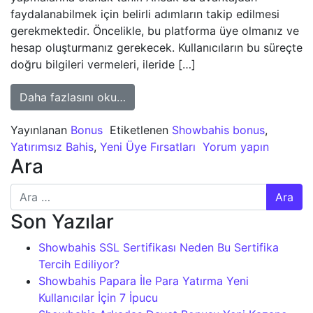
faydalanabilmek için belirli adımların takip edilmesi
gerekmektedir. Öncelikle, bu platforma üye olmanız ve
hesap oluşturmanız gerekecek. Kullanıcıların bu süreçte
doğru bilgileri vermeleri, ileride […]
from Showbahis Yatırımsız Bonus Yen
Daha fazlasını oku…
Yayınlanan
Bonus
Etiketlenen
Showbahis bonus
,
Yatırımsız Bahis
,
Yeni Üye Fırsatları
Yorum yapın
Ara
Arama:
Son Yazılar
Showbahis SSL Sertifikası Neden Bu Sertifika
Tercih Ediliyor?
Showbahis Papara İle Para Yatırma Yeni
Kullanıcılar İçin 7 İpucu