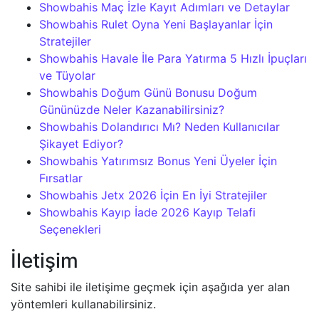
Showbahis Maç İzle Kayıt Adımları ve Detaylar
Showbahis Rulet Oyna Yeni Başlayanlar İçin
Stratejiler
Showbahis Havale İle Para Yatırma 5 Hızlı İpuçları
ve Tüyolar
Showbahis Doğum Günü Bonusu Doğum
Gününüzde Neler Kazanabilirsiniz?
Showbahis Dolandırıcı Mı? Neden Kullanıcılar
Şikayet Ediyor?
Showbahis Yatırımsız Bonus Yeni Üyeler İçin
Fırsatlar
Showbahis Jetx 2026 İçin En İyi Stratejiler
Showbahis Kayıp İade 2026 Kayıp Telafi
Seçenekleri
İletişim
Site sahibi ile iletişime geçmek için aşağıda yer alan
yöntemleri kullanabilirsiniz.