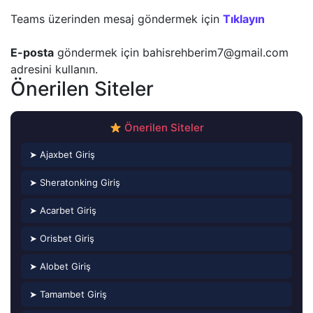
Teams üzerinden mesaj göndermek için
Tıklayın
E-posta
göndermek için
bahisrehberim7@gmail.com
adresini kullanın.
Önerilen Siteler
Önerilen Siteler
➤ Ajaxbet Giriş
➤ Sheratonking Giriş
➤ Acarbet Giriş
➤ Orisbet Giriş
➤ Alobet Giriş
➤ Tamambet Giriş