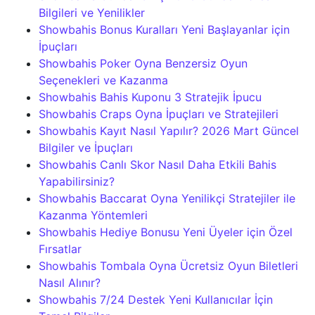
Bilgileri ve Yenilikler
Showbahis Bonus Kuralları Yeni Başlayanlar için
İpuçları
Showbahis Poker Oyna Benzersiz Oyun
Seçenekleri ve Kazanma
Showbahis Bahis Kuponu 3 Stratejik İpucu
Showbahis Craps Oyna İpuçları ve Stratejileri
Showbahis Kayıt Nasıl Yapılır? 2026 Mart Güncel
Bilgiler ve İpuçları
Showbahis Canlı Skor Nasıl Daha Etkili Bahis
Yapabilirsiniz?
Showbahis Baccarat Oyna Yenilikçi Stratejiler ile
Kazanma Yöntemleri
Showbahis Hediye Bonusu Yeni Üyeler için Özel
Fırsatlar
Showbahis Tombala Oyna Ücretsiz Oyun Biletleri
Nasıl Alınır?
Showbahis 7/24 Destek Yeni Kullanıcılar İçin