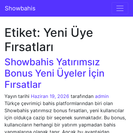
İçeriğe geç
Showbahis
Ana gezinti
Etiket:
Yeni Üye
Fırsatları
Showbahis Yatırımsız
Bonus Yeni Üyeler İçin
Fırsatlar
Yayın tarihi
Haziran 19, 2026
tarafından
admin
Türkçe çevrimiçi bahis platformlarından biri olan
Showbahis yatırımsız bonus fırsatları, yeni kullanıcılar
için oldukça cazip bir seçenek sunmaktadır. Bu bonus,
kullanıcıların herhangi bir yatırım yapmadan bahis
yapmalarına olanak tanır. Ancak bu avantajdan