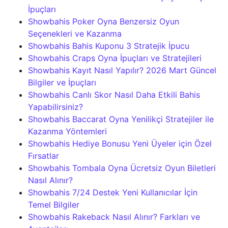
İpuçları
Showbahis Poker Oyna Benzersiz Oyun
Seçenekleri ve Kazanma
Showbahis Bahis Kuponu 3 Stratejik İpucu
Showbahis Craps Oyna İpuçları ve Stratejileri
Showbahis Kayıt Nasıl Yapılır? 2026 Mart Güncel
Bilgiler ve İpuçları
Showbahis Canlı Skor Nasıl Daha Etkili Bahis
Yapabilirsiniz?
Showbahis Baccarat Oyna Yenilikçi Stratejiler ile
Kazanma Yöntemleri
Showbahis Hediye Bonusu Yeni Üyeler için Özel
Fırsatlar
Showbahis Tombala Oyna Ücretsiz Oyun Biletleri
Nasıl Alınır?
Showbahis 7/24 Destek Yeni Kullanıcılar İçin
Temel Bilgiler
Showbahis Rakeback Nasıl Alınır? Farkları ve