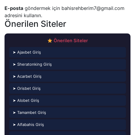
E-posta
göndermek için
bahisrehberim7@gmail.com
adresini kullanın.
Önerilen Siteler
Önerilen Siteler
➤ Ajaxbet Giriş
➤ Sheratonking Giriş
➤ Acarbet Giriş
➤ Orisbet Giriş
➤ Alobet Giriş
➤ Tamambet Giriş
➤ Alfabahis Giriş