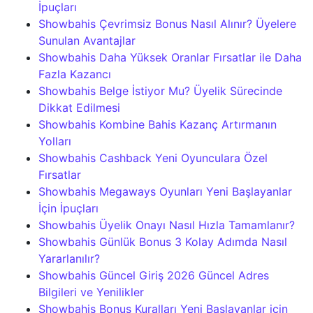
İpuçları
Showbahis Çevrimsiz Bonus Nasıl Alınır? Üyelere
Sunulan Avantajlar
Showbahis Daha Yüksek Oranlar Fırsatlar ile Daha
Fazla Kazancı
Showbahis Belge İstiyor Mu? Üyelik Sürecinde
Dikkat Edilmesi
Showbahis Kombine Bahis Kazanç Artırmanın
Yolları
Showbahis Cashback Yeni Oyunculara Özel
Fırsatlar
Showbahis Megaways Oyunları Yeni Başlayanlar
İçin İpuçları
Showbahis Üyelik Onayı Nasıl Hızla Tamamlanır?
Showbahis Günlük Bonus 3 Kolay Adımda Nasıl
Yararlanılır?
Showbahis Güncel Giriş 2026 Güncel Adres
Bilgileri ve Yenilikler
Showbahis Bonus Kuralları Yeni Başlayanlar için