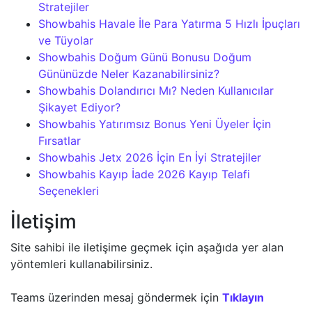
Stratejiler
Showbahis Havale İle Para Yatırma 5 Hızlı İpuçları
ve Tüyolar
Showbahis Doğum Günü Bonusu Doğum
Gününüzde Neler Kazanabilirsiniz?
Showbahis Dolandırıcı Mı? Neden Kullanıcılar
Şikayet Ediyor?
Showbahis Yatırımsız Bonus Yeni Üyeler İçin
Fırsatlar
Showbahis Jetx 2026 İçin En İyi Stratejiler
Showbahis Kayıp İade 2026 Kayıp Telafi
Seçenekleri
İletişim
Site sahibi ile iletişime geçmek için aşağıda yer alan
yöntemleri kullanabilirsiniz.
Teams üzerinden mesaj göndermek için
Tıklayın