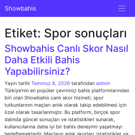
İçeriğe geç
Showbahis
Ana gezinti
Etiket:
Spor sonuçları
Showbahis Canlı Skor Nasıl
Daha Etkili Bahis
Yapabilirsiniz?
Yayın tarihi
Temmuz 8, 2026
tarafından
admin
Türkiye’nin en popüler çevrimiçi bahis platformlarından
biri olan Showbahis canlı skor hizmeti, spor
tutkunlarının maçları anlık olarak takip edebilmesi için
özel olarak tasarlanmıştır. Bu platform, birçok spor
dalında güncel sonuçları ve istatistikleri sunarak,
kullanıcılarına daha iyi bir bahis deneyimi yaşatmayı
hedeflemektedir. Maçların anlık skorları, istatistikler ve