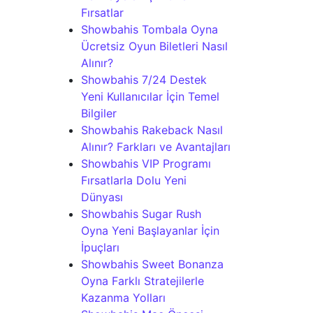
Fırsatlar
Showbahis Tombala Oyna
Ücretsiz Oyun Biletleri Nasıl
Alınır?
Showbahis 7/24 Destek
Yeni Kullanıcılar İçin Temel
Bilgiler
Showbahis Rakeback Nasıl
Alınır? Farkları ve Avantajları
Showbahis VIP Programı
Fırsatlarla Dolu Yeni
Dünyası
Showbahis Sugar Rush
Oyna Yeni Başlayanlar İçin
İpuçları
Showbahis Sweet Bonanza
Oyna Farklı Stratejilerle
Kazanma Yolları