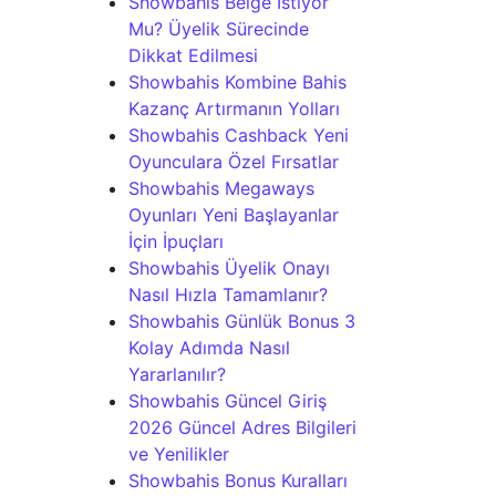
Showbahis Belge İstiyor
Mu? Üyelik Sürecinde
Dikkat Edilmesi
Showbahis Kombine Bahis
Kazanç Artırmanın Yolları
Showbahis Cashback Yeni
Oyunculara Özel Fırsatlar
Showbahis Megaways
Oyunları Yeni Başlayanlar
İçin İpuçları
Showbahis Üyelik Onayı
Nasıl Hızla Tamamlanır?
Showbahis Günlük Bonus 3
Kolay Adımda Nasıl
Yararlanılır?
Showbahis Güncel Giriş
2026 Güncel Adres Bilgileri
ve Yenilikler
Showbahis Bonus Kuralları