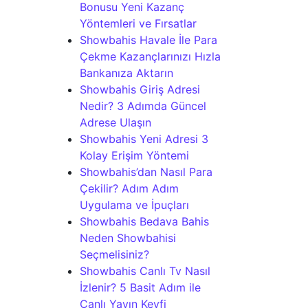
Bonusu Yeni Kazanç
Yöntemleri ve Fırsatlar
Showbahis Havale İle Para
Çekme Kazançlarınızı Hızla
Bankanıza Aktarın
Showbahis Giriş Adresi
Nedir? 3 Adımda Güncel
Adrese Ulaşın
Showbahis Yeni Adresi 3
Kolay Erişim Yöntemi
Showbahis’dan Nasıl Para
Çekilir? Adım Adım
Uygulama ve İpuçları
Showbahis Bedava Bahis
Neden Showbahisi
Seçmelisiniz?
Showbahis Canlı Tv Nasıl
İzlenir? 5 Basit Adım ile
Canlı Yayın Keyfi