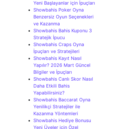
Yeni Başlayanlar için İpuçları
Showbahis Poker Oyna
Benzersiz Oyun Seçenekleri
ve Kazanma
Showbahis Bahis Kuponu 3
Stratejik İpucu
Showbahis Craps Oyna
İpuçları ve Stratejileri
Showbahis Kayıt Nasıl
Yapılır? 2026 Mart Güncel
Bilgiler ve İpuçları
Showbahis Canlı Skor Nasıl
Daha Etkili Bahis
Yapabilirsiniz?
Showbahis Baccarat Oyna
Yenilikçi Stratejiler ile
Kazanma Yöntemleri
Showbahis Hediye Bonusu
Yeni Üyeler için Özel