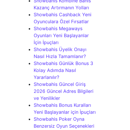
Showbahis Kombine Bahis
Kazanç Artırmanın Yolları
Showbahis Cashback Yeni
Oyunculara Özel Fırsatlar
Showbahis Megaways
Oyunları Yeni Başlayanlar
İçin İpuçları
Showbahis Üyelik Onayı
Nasıl Hızla Tamamlanır?
Showbahis Günlük Bonus 3
Kolay Adımda Nasıl
Yararlanılır?
Showbahis Güncel Giriş
2026 Güncel Adres Bilgileri
ve Yenilikler
Showbahis Bonus Kuralları
Yeni Başlayanlar için İpuçları
Showbahis Poker Oyna
Benzersiz Oyun Seçenekleri