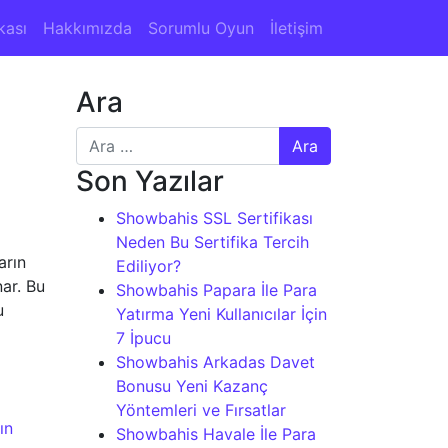
ikası
Hakkımızda
Sorumlu Oyun
İletişim
Ara
Arama:
Son Yazılar
Showbahis SSL Sertifikası
Neden Bu Sertifika Tercih
arın
Ediliyor?
nar. Bu
Showbahis Papara İle Para
u
Yatırma Yeni Kullanıcılar İçin
7 İpucu
Showbahis Arkadas Davet
Bonusu Yeni Kazanç
Yöntemleri ve Fırsatlar
ın
Showbahis Havale İle Para