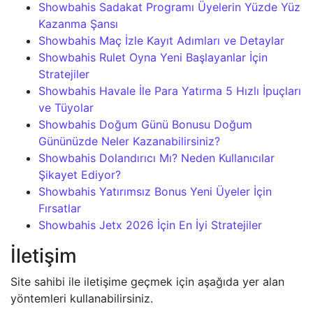
Showbahis Sadakat Programı Üyelerin Yüzde Yüz
Kazanma Şansı
Showbahis Maç İzle Kayıt Adımları ve Detaylar
Showbahis Rulet Oyna Yeni Başlayanlar İçin
Stratejiler
Showbahis Havale İle Para Yatırma 5 Hızlı İpuçları
ve Tüyolar
Showbahis Doğum Günü Bonusu Doğum
Gününüzde Neler Kazanabilirsiniz?
Showbahis Dolandırıcı Mı? Neden Kullanıcılar
Şikayet Ediyor?
Showbahis Yatırımsız Bonus Yeni Üyeler İçin
Fırsatlar
Showbahis Jetx 2026 İçin En İyi Stratejiler
İletişim
Site sahibi ile iletişime geçmek için aşağıda yer alan
yöntemleri kullanabilirsiniz.