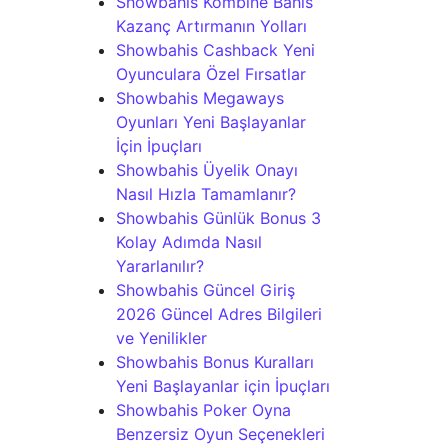
Showbahis Kombine Bahis
Kazanç Artırmanın Yolları
Showbahis Cashback Yeni
Oyunculara Özel Fırsatlar
Showbahis Megaways
Oyunları Yeni Başlayanlar
İçin İpuçları
Showbahis Üyelik Onayı
Nasıl Hızla Tamamlanır?
Showbahis Günlük Bonus 3
Kolay Adımda Nasıl
Yararlanılır?
Showbahis Güncel Giriş
2026 Güncel Adres Bilgileri
ve Yenilikler
Showbahis Bonus Kuralları
Yeni Başlayanlar için İpuçları
Showbahis Poker Oyna
Benzersiz Oyun Seçenekleri