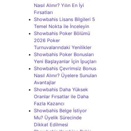
Nasıl Alınır? Yılın En İyi
Fırsatları
Showbahis Lisans Bilgileri 5
Temel Nokta ile İnceleyin
Showbahis Poker Bölümü
2026 Poker
Turnuvalarındaki Yenilikler
Showbahis Poker Bonusları
Yeni Başlayanlar İçin İpuçları
Showbahis Çevrimsiz Bonus
Nasıl Alınır? Üyelere Sunulan
Avantajlar
Showbahis Daha Yüksek
Oranlar Fırsatlar ile Daha
Fazla Kazancı
Showbahis Belge İstiyor
Mu? Üyelik Sürecinde
Dikkat Edilmesi