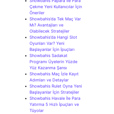
Showbahis Papara İle Para
Çekme Yeni Kullanıcılar İçin
Öneriler
Showbahis’da Tek Maç Var
Mı? Avantajları ve
Olabilecek Stratejiler
Showbahis’da Hangi Slot
Oyunları Var? Yeni
Başlayanlar İçin İpuçları
Showbahis Sadakat
Programı Üyelerin Yüzde
Yüz Kazanma Şansı
Showbahis Maç İzle Kayıt
Adımları ve Detaylar
Showbahis Rulet Oyna Yeni
Başlayanlar İçin Stratejiler
Showbahis Havale İle Para
Yatırma 5 Hızlı İpuçları ve
Tüyolar