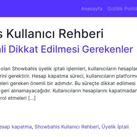
Anasayfa
Gizlilik Polit
Kullanıcı Rehberi
li Dikkat Edilmesi Gerekenler
lan Showbahis üyelik iptali işlemleri, kullanıcıların hesaplar
erini gerektirir. Hesap kapatma süreci, kullanıcıların platfor
eleri gereken önemli bir adımdır. Bu süreçte dikkat edilmesi
geri alınamayacağıdır. Kullanıcıların hesaplarını kapatmada
rol etmeleri […]
 İptali Dikkat Edilmesi Gerekenler
esap kapatma
,
Showbahis Kullanıcı Rehberi
,
Üyelik İptali