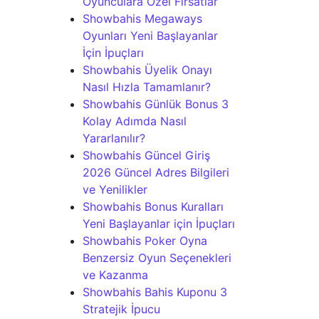
Oyunculara Özel Fırsatlar
Showbahis Megaways
Oyunları Yeni Başlayanlar
İçin İpuçları
Showbahis Üyelik Onayı
Nasıl Hızla Tamamlanır?
Showbahis Günlük Bonus 3
Kolay Adımda Nasıl
Yararlanılır?
Showbahis Güncel Giriş
2026 Güncel Adres Bilgileri
ve Yenilikler
Showbahis Bonus Kuralları
Yeni Başlayanlar için İpuçları
Showbahis Poker Oyna
Benzersiz Oyun Seçenekleri
ve Kazanma
Showbahis Bahis Kuponu 3
Stratejik İpucu