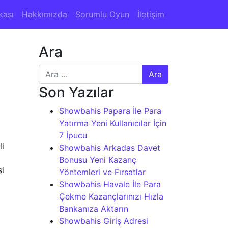
ikası
Hakkımızda
Sorumlu Oyun
İletişim
Ara
Arama:
Son Yazılar
Showbahis Papara İle Para
Yatırma Yeni Kullanıcılar İçin
7 İpucu
li
Showbahis Arkadas Davet
Bonusu Yeni Kazanç
si
Yöntemleri ve Fırsatlar
Showbahis Havale İle Para
Çekme Kazançlarınızı Hızla
Bankanıza Aktarın
Showbahis Giriş Adresi