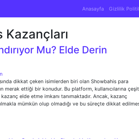
Anasayfa
Gizlilik Polit
 Kazançları
dırıyor Mu? Elde Derin
ı
n
rasında dikkat çeken isimlerden biri olan Showbahis para
erak ettiği bir konudur. Bu platform, kullanıcılarına çeşit
k kazanç elde etme imkanı tanımaktadır. Ancak, kazanç
tılmakla mümkün olup olmadığı ve bu süreçte dikkat edilme
azandırıyor Mu? Elde Derin Kazançlar İçin İpuçları