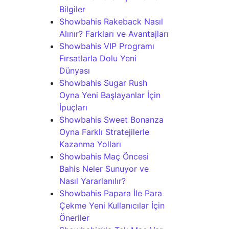
Bilgiler
Showbahis Rakeback Nasıl
Alınır? Farkları ve Avantajları
Showbahis VIP Programı
Fırsatlarla Dolu Yeni
Dünyası
Showbahis Sugar Rush
Oyna Yeni Başlayanlar İçin
İpuçları
Showbahis Sweet Bonanza
Oyna Farklı Stratejilerle
Kazanma Yolları
Showbahis Maç Öncesi
Bahis Neler Sunuyor ve
Nasıl Yararlanılır?
Showbahis Papara İle Para
Çekme Yeni Kullanıcılar İçin
Öneriler