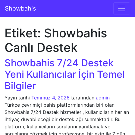
İçeriğe geç
Showbahis
Ana gezinti
Etiket:
Showbahis
Canlı Destek
Showbahis 7/24 Destek
Yeni Kullanıcılar İçin Temel
Bilgiler
Yayın tarihi
Temmuz 4, 2026
tarafından
admin
Türkçe çevrimiçi bahis platformlarından biri olan
Showbahis 7/24 Destek hizmetleri, kullanıcıların her an
ihtiyaç duyabileceği bir destek ağı sunmaktadır. Bu
platform, kullanıcıların sorularını yanıtlamak ve
sorunlarını çözmek için profesyonel bir ekip ile 7 gün