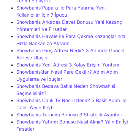
Tercih Ediliyor?
Showbahis Papara İle Para Yatırma Yeni
Kullanıcılar İçin 7 İpucu
Showbahis Arkadas Davet Bonusu Yeni Kazanç
Yöntemleri ve Fırsatlar
Showbahis Havale İle Para Çekme Kazançlarınızı
Hızla Bankanıza Aktarın
Showbahis Giriş Adresi Nedir? 3 Adımda Güncel
Adrese Ulaşın
Showbahis Yeni Adresi 3 Kolay Erişim Yöntemi
Showbahis’dan Nasıl Para Çekilir? Adım Adım
Uygulama ve İpuçları
Showbahis Bedava Bahis Neden Showbahisi
Seçmelisiniz?
Showbahis Canlı Tv Nasıl İzlenir? 5 Basit Adım ile
Canlı Yayın Keyfi
Showbahis Turnuva Bonusu 3 Stratejik Avantajı
Showbahis Yatırım Bonusu Nasıl Alınır? Yılın En İyi
Fırsatları