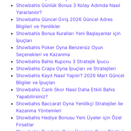
Showbahis Günlük Bonus 3 Kolay Adımda Nasıl
Yararlanılır?
Showbahis Güncel Giriş 2026 Güncel Adres
Bilgileri ve Yenilikler
Showbahis Bonus Kuralları Yeni Başlayanlar için
İpuçları
Showbahis Poker Oyna Benzersiz Oyun
Seçenekleri ve Kazanma
Showbahis Bahis Kuponu 3 Stratejik İpucu
Showbahis Craps Oyna İpuçları ve Stratejileri
Showbahis Kayıt Nasıl Yapılır? 2026 Mart Güncel
Bilgiler ve İpuçları
Showbahis Canlı Skor Nasıl Daha Etkili Bahis
Yapabilirsiniz?
Showbahis Baccarat Oyna Yenilikçi Stratejiler ile
Kazanma Yöntemleri
Showbahis Hediye Bonusu Yeni Üyeler için Özel
Fırsatlar