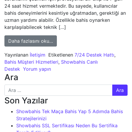
24 saat hizmet vermektedir. Bu sayede, kullanıcılar
bahis deneyimlerini kesintiye uğratmadan, gerektiği an
uzman yardımı alabilir. Özellikle bahis oynarken
karşılaşılabilecek teknik […]
from Showbahis 7/24 Destek Yeni Kul
Daha fazlasını oku…
Yayınlanan
İletişim
Etiketlenen
7/24 Destek Hattı
,
Bahis Müşteri Hizmetleri
,
Showbahis Canlı
Destek
Yorum yapın
Ara
Arama:
Son Yazılar
Showbahis Tek Maça Bahis Yap 5 Adımda Bahis
Stratejilerinizi
Showbahis SSL Sertifikası Neden Bu Sertifika