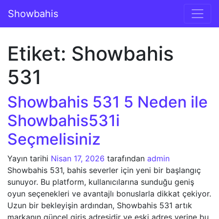
İçeriğe geç
Showbahis
Ana gezinti
Etiket:
Showbahis
531
Showbahis 531 5 Neden ile
Showbahis531i
Seçmelisiniz
Yayın tarihi
Nisan 17, 2026
tarafından
admin
Showbahis 531, bahis severler için yeni bir başlangıç
sunuyor. Bu platform, kullanıcılarına sunduğu geniş
oyun seçenekleri ve avantajlı bonuslarla dikkat çekiyor.
Uzun bir bekleyişin ardından, Showbahis 531 artık
markanın güncel giriş adresidir ve eski adres yerine bu