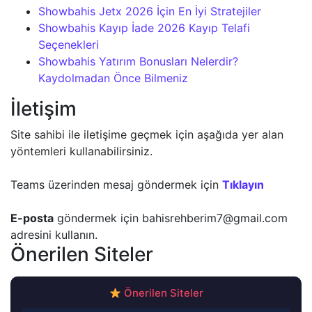
Showbahis Jetx 2026 İçin En İyi Stratejiler
Showbahis Kayıp İade 2026 Kayıp Telafi
Seçenekleri
Showbahis Yatırım Bonusları Nelerdir?
Kaydolmadan Önce Bilmeniz
İletişim
Site sahibi ile iletişime geçmek için aşağıda yer alan
yöntemleri kullanabilirsiniz.
Teams üzerinden mesaj göndermek için
Tıklayın
E-posta
göndermek için
bahisrehberim7@gmail.com
adresini kullanın.
Önerilen Siteler
Önerilen Siteler