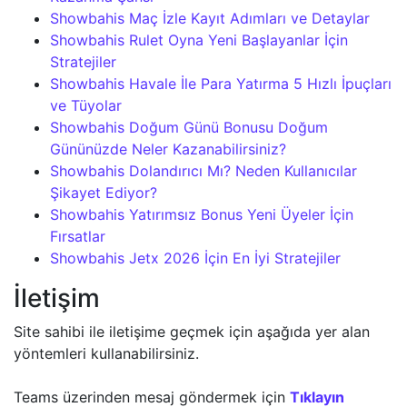
Showbahis Maç İzle Kayıt Adımları ve Detaylar
Showbahis Rulet Oyna Yeni Başlayanlar İçin
Stratejiler
Showbahis Havale İle Para Yatırma 5 Hızlı İpuçları
ve Tüyolar
Showbahis Doğum Günü Bonusu Doğum
Gününüzde Neler Kazanabilirsiniz?
Showbahis Dolandırıcı Mı? Neden Kullanıcılar
Şikayet Ediyor?
Showbahis Yatırımsız Bonus Yeni Üyeler İçin
Fırsatlar
Showbahis Jetx 2026 İçin En İyi Stratejiler
İletişim
Site sahibi ile iletişime geçmek için aşağıda yer alan
yöntemleri kullanabilirsiniz.
Teams üzerinden mesaj göndermek için
Tıklayın