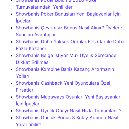
Showbahis Poker Bölümü 2026 Poker
Turnuvalarındaki Yenilikler
Showbahis Poker Bonusları Yeni Başlayanlar İçin
İpuçları
Showbahis Çevrimsiz Bonus Nasıl Alınır? Üyelere
Sunulan Avantajlar
Showbahis Daha Yüksek Oranlar Fırsatlar ile Daha
Fazla Kazancı
Showbahis Belge İstiyor Mu? Üyelik Sürecinde
Dikkat Edilmesi
Showbahis Kombine Bahis Kazanç Artırmanın
Yolları
Showbahis Cashback Yeni Oyunculara Özel
Fırsatlar
Showbahis Megaways Oyunları Yeni Başlayanlar
İçin İpuçları
Showbahis Üyelik Onayı Nasıl Hızla Tamamlanır?
Showbahis Günlük Bonus 3 Kolay Adımda Nasıl
Yararlanılır?