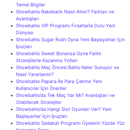
Temel Bilgiler
Showbahis Rakeback Nasıl Alınır? Farkları ve
Avantajları
Showbahis VIP Programı Fırsatlarla Dolu Yeni
Dünyası
Showbahis Sugar Rush Oyna Yeni Başlayanlar İçin
İpuçları
Showbahis Sweet Bonanza Oyna Farklı
Stratejilerle Kazanma Yolları
Showbahis Maç Öncesi Bahis Neler Sunuyor ve
Nasıl Yararlanılır?
Showbahis Papara İle Para Çekme Yeni
Kullanıcılar İçin Öneriler
Showbahis’da Tek Maç Var Mı? Avantajları ve
Olabilecek Stratejiler
Showbahis’da Hangi Slot Oyunları Var? Yeni
Başlayanlar İçin İpuçları
Showbahis Sadakat Programı Üyelerin Yüzde Yüz