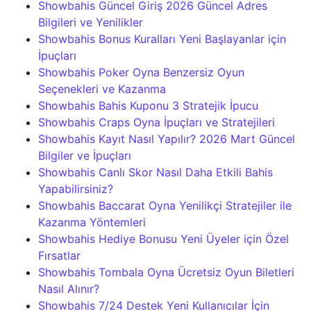
Showbahis Güncel Giriş 2026 Güncel Adres
Bilgileri ve Yenilikler
Showbahis Bonus Kuralları Yeni Başlayanlar için
İpuçları
Showbahis Poker Oyna Benzersiz Oyun
Seçenekleri ve Kazanma
Showbahis Bahis Kuponu 3 Stratejik İpucu
Showbahis Craps Oyna İpuçları ve Stratejileri
Showbahis Kayıt Nasıl Yapılır? 2026 Mart Güncel
Bilgiler ve İpuçları
Showbahis Canlı Skor Nasıl Daha Etkili Bahis
Yapabilirsiniz?
Showbahis Baccarat Oyna Yenilikçi Stratejiler ile
Kazanma Yöntemleri
Showbahis Hediye Bonusu Yeni Üyeler için Özel
Fırsatlar
Showbahis Tombala Oyna Ücretsiz Oyun Biletleri
Nasıl Alınır?
Showbahis 7/24 Destek Yeni Kullanıcılar İçin