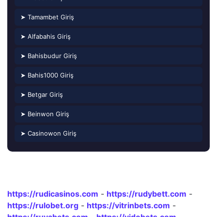
➤ Tamambet Giriş
➤ Alfabahis Giriş
➤ Bahisbudur Giriş
➤ Bahis1000 Giriş
➤ Betgar Giriş
➤ Beinwon Giriş
➤ Casinowon Giriş
https://rudicasinos.com
-
https://rudybett.com
-
https://rulobet.org
-
https://vitrinbets.com
-