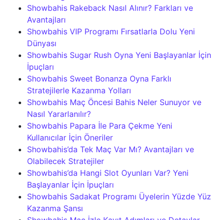
Showbahis Rakeback Nasıl Alınır? Farkları ve
Avantajları
Showbahis VIP Programı Fırsatlarla Dolu Yeni
Dünyası
Showbahis Sugar Rush Oyna Yeni Başlayanlar İçin
İpuçları
Showbahis Sweet Bonanza Oyna Farklı
Stratejilerle Kazanma Yolları
Showbahis Maç Öncesi Bahis Neler Sunuyor ve
Nasıl Yararlanılır?
Showbahis Papara İle Para Çekme Yeni
Kullanıcılar İçin Öneriler
Showbahis’da Tek Maç Var Mı? Avantajları ve
Olabilecek Stratejiler
Showbahis’da Hangi Slot Oyunları Var? Yeni
Başlayanlar İçin İpuçları
Showbahis Sadakat Programı Üyelerin Yüzde Yüz
Kazanma Şansı