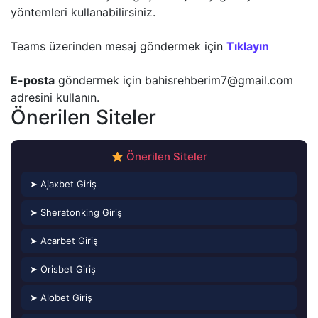
yöntemleri kullanabilirsiniz.
Teams üzerinden mesaj göndermek için
Tıklayın
E-posta
göndermek için
bahisrehberim7@gmail.com
adresini kullanın.
Önerilen Siteler
Önerilen Siteler
➤ Ajaxbet Giriş
➤ Sheratonking Giriş
➤ Acarbet Giriş
➤ Orisbet Giriş
➤ Alobet Giriş