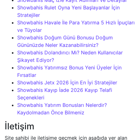
Showbahis Maç İzle Kayıt Adımları ve Detaylar
Showbahis Rulet Oyna Yeni Başlayanlar İçin
Stratejiler
Showbahis Havale İle Para Yatırma 5 Hızlı İpuçları
ve Tüyolar
Showbahis Doğum Günü Bonusu Doğum
Gününüzde Neler Kazanabilirsiniz?
Showbahis Dolandırıcı Mı? Neden Kullanıcılar
Şikayet Ediyor?
Showbahis Yatırımsız Bonus Yeni Üyeler İçin
Fırsatlar
Showbahis Jetx 2026 İçin En İyi Stratejiler
Showbahis Kayıp İade 2026 Kayıp Telafi
Seçenekleri
Showbahis Yatırım Bonusları Nelerdir?
Kaydolmadan Önce Bilmeniz
İletişim
Site sahibi ile iletişime geçmek için aşağıda yer alan