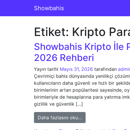
İçeriğe geç
Showbahis
Ana gezinti
Etiket:
Kripto Par
Showbahis Kripto İle P
2026 Rehberi
Yayın tarihi
Mayıs 31, 2026
tarafından
admi
Çevrimiçi bahis dünyasında yenilikçi çözüml
kullanıcıların daha güvenli ve hızlı bir şekil
birimlerinin artan popülaritesi sayesinde, o
birimleriyle de hesaplarına para yatırma imk
gizlilik ve güvenlik […]
from Showbahis Kripto
Daha fazlasını oku…