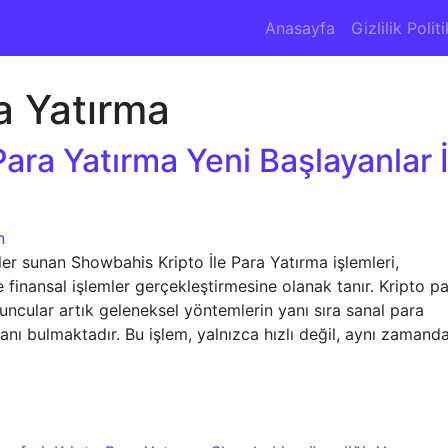
Anasayfa
Gizlilik Polit
a Yatırma
ara Yatırma Yeni Başlayanlar 
n
er sunan Showbahis Kripto İle Para Yatırma işlemleri,
de finansal işlemler gerçekleştirmesine olanak tanır. Kripto p
yuncular artık geleneksel yöntemlerin yanı sıra sanal para
anı bulmaktadır. Bu işlem, yalnızca hızlı değil, aynı zamand
 İle Para Yatırma Yeni Başlayanlar İçin 2026 Rehberi