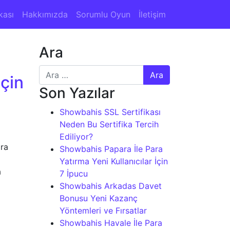
ikası
Hakkımızda
Sorumlu Oyun
İletişim
Ara
Arama:
İçin
Son Yazılar
Showbahis SSL Sertifikası
Neden Bu Sertifika Tercih
Ediliyor?
ara
Showbahis Papara İle Para
Yatırma Yeni Kullanıcılar İçin
a
7 İpucu
Showbahis Arkadas Davet
Bonusu Yeni Kazanç
Yöntemleri ve Fırsatlar
Showbahis Havale İle Para