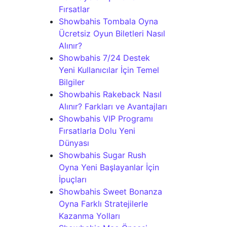
Fırsatlar
Showbahis Tombala Oyna
Ücretsiz Oyun Biletleri Nasıl
Alınır?
Showbahis 7/24 Destek
Yeni Kullanıcılar İçin Temel
Bilgiler
Showbahis Rakeback Nasıl
Alınır? Farkları ve Avantajları
Showbahis VIP Programı
Fırsatlarla Dolu Yeni
Dünyası
Showbahis Sugar Rush
Oyna Yeni Başlayanlar İçin
İpuçları
Showbahis Sweet Bonanza
Oyna Farklı Stratejilerle
Kazanma Yolları