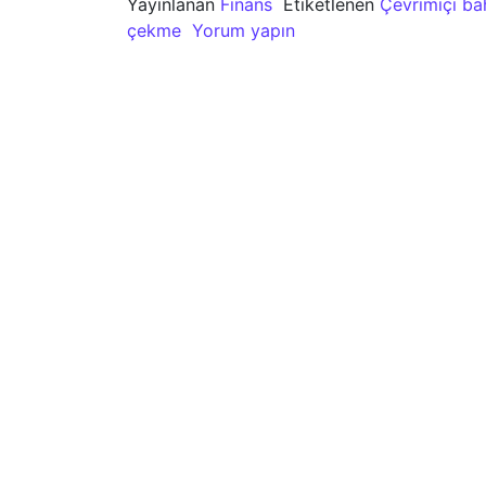
Yayınlanan
Finans
Etiketlenen
Çevrimiçi bah
çekme
Yorum yapın