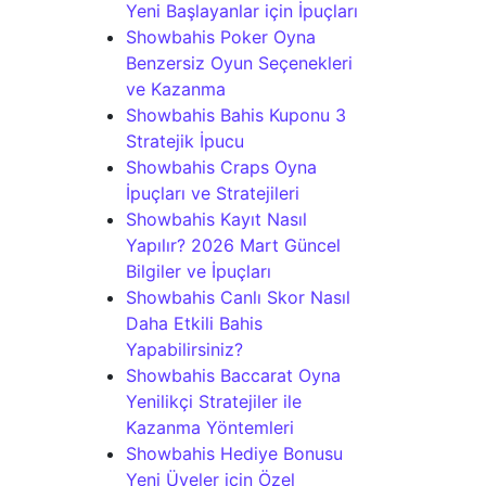
Yeni Başlayanlar için İpuçları
Showbahis Poker Oyna
Benzersiz Oyun Seçenekleri
ve Kazanma
Showbahis Bahis Kuponu 3
Stratejik İpucu
Showbahis Craps Oyna
İpuçları ve Stratejileri
Showbahis Kayıt Nasıl
Yapılır? 2026 Mart Güncel
Bilgiler ve İpuçları
Showbahis Canlı Skor Nasıl
Daha Etkili Bahis
Yapabilirsiniz?
Showbahis Baccarat Oyna
Yenilikçi Stratejiler ile
Kazanma Yöntemleri
Showbahis Hediye Bonusu
Yeni Üyeler için Özel