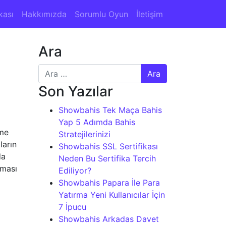
ikası
Hakkımızda
Sorumlu Oyun
İletişim
Ara
Arama:
Son Yazılar
Showbahis Tek Maça Bahis
Yap 5 Adımda Bahis
kme
Stratejilerinizi
ların
Showbahis SSL Sertifikası
da
Neden Bu Sertifika Tercih
lması
Ediliyor?
Showbahis Papara İle Para
Yatırma Yeni Kullanıcılar İçin
7 İpucu
Showbahis Arkadas Davet