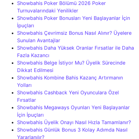
Showbahis Poker Bölümü 2026 Poker
Turnuvalarındaki Yenilikler
Showbahis Poker Bonusları Yeni Başlayanlar İçin
İpuçları
Showbahis Çevrimsiz Bonus Nasıl Alınır? Üyelere
Sunulan Avantajlar
Showbahis Daha Yüksek Oranlar Fırsatlar ile Daha
Fazla Kazancı
Showbahis Belge İstiyor Mu? Üyelik Sürecinde
Dikkat Edilmesi
Showbahis Kombine Bahis Kazanç Artırmanın
Yolları
Showbahis Cashback Yeni Oyunculara Özel
Fırsatlar
Showbahis Megaways Oyunları Yeni Başlayanlar
İçin İpuçları
Showbahis Üyelik Onayı Nasıl Hızla Tamamlanır?
Showbahis Günlük Bonus 3 Kolay Adımda Nasıl
Yararlanılır?