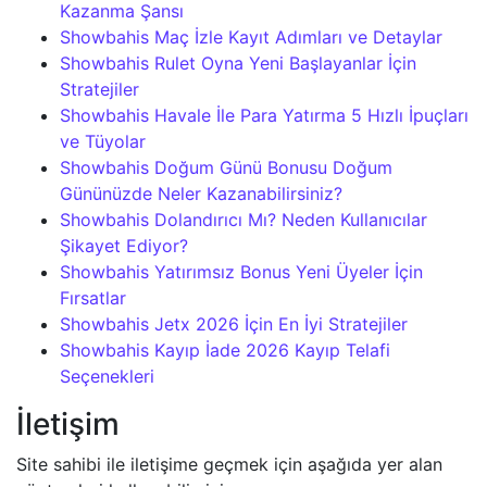
Kazanma Şansı
Showbahis Maç İzle Kayıt Adımları ve Detaylar
Showbahis Rulet Oyna Yeni Başlayanlar İçin
Stratejiler
Showbahis Havale İle Para Yatırma 5 Hızlı İpuçları
ve Tüyolar
Showbahis Doğum Günü Bonusu Doğum
Gününüzde Neler Kazanabilirsiniz?
Showbahis Dolandırıcı Mı? Neden Kullanıcılar
Şikayet Ediyor?
Showbahis Yatırımsız Bonus Yeni Üyeler İçin
Fırsatlar
Showbahis Jetx 2026 İçin En İyi Stratejiler
Showbahis Kayıp İade 2026 Kayıp Telafi
Seçenekleri
İletişim
Site sahibi ile iletişime geçmek için aşağıda yer alan