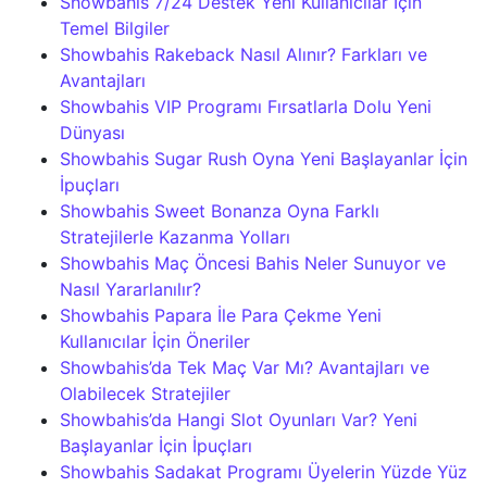
Showbahis 7/24 Destek Yeni Kullanıcılar İçin
Temel Bilgiler
Showbahis Rakeback Nasıl Alınır? Farkları ve
Avantajları
Showbahis VIP Programı Fırsatlarla Dolu Yeni
Dünyası
Showbahis Sugar Rush Oyna Yeni Başlayanlar İçin
İpuçları
Showbahis Sweet Bonanza Oyna Farklı
Stratejilerle Kazanma Yolları
Showbahis Maç Öncesi Bahis Neler Sunuyor ve
Nasıl Yararlanılır?
Showbahis Papara İle Para Çekme Yeni
Kullanıcılar İçin Öneriler
Showbahis’da Tek Maç Var Mı? Avantajları ve
Olabilecek Stratejiler
Showbahis’da Hangi Slot Oyunları Var? Yeni
Başlayanlar İçin İpuçları
Showbahis Sadakat Programı Üyelerin Yüzde Yüz