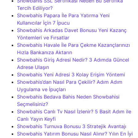
Showbahis SSL Sertifikası Neden Bu Sertifika
Tercih Ediliyor?
Showbahis Papara İle Para Yatırma Yeni
Kullanıcılar İçin 7 İpucu
Showbahis Arkadas Davet Bonusu Yeni Kazanç
Yöntemleri ve Fırsatlar
Showbahis Havale İle Para Çekme Kazançlarınızı
Hızla Bankanıza Aktarın
Showbahis Giriş Adresi Nedir? 3 Adımda Güncel
Adrese Ulaşın
Showbahis Yeni Adresi 3 Kolay Erişim Yöntemi
Showbahis’dan Nasıl Para Çekilir? Adım Adım
Uygulama ve İpuçları
Showbahis Bedava Bahis Neden Showbahisi
Seçmelisiniz?
Showbahis Canlı Tv Nasıl İzlenir? 5 Basit Adım ile
Canlı Yayın Keyfi
Showbahis Turnuva Bonusu 3 Stratejik Avantajı
Showbahis Yatırım Bonusu Nasıl Alınır? Yılın En İyi