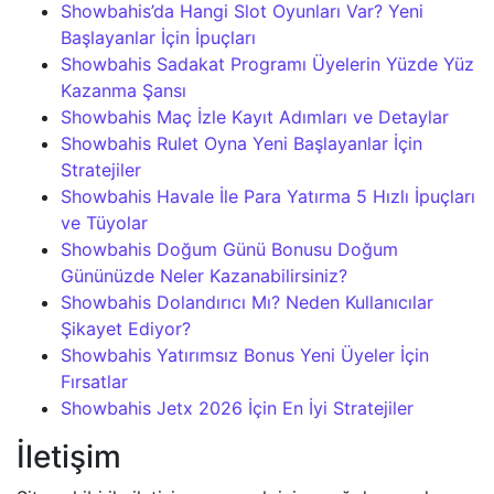
Showbahis’da Hangi Slot Oyunları Var? Yeni
Başlayanlar İçin İpuçları
Showbahis Sadakat Programı Üyelerin Yüzde Yüz
Kazanma Şansı
Showbahis Maç İzle Kayıt Adımları ve Detaylar
Showbahis Rulet Oyna Yeni Başlayanlar İçin
Stratejiler
Showbahis Havale İle Para Yatırma 5 Hızlı İpuçları
ve Tüyolar
Showbahis Doğum Günü Bonusu Doğum
Gününüzde Neler Kazanabilirsiniz?
Showbahis Dolandırıcı Mı? Neden Kullanıcılar
Şikayet Ediyor?
Showbahis Yatırımsız Bonus Yeni Üyeler İçin
Fırsatlar
Showbahis Jetx 2026 İçin En İyi Stratejiler
İletişim