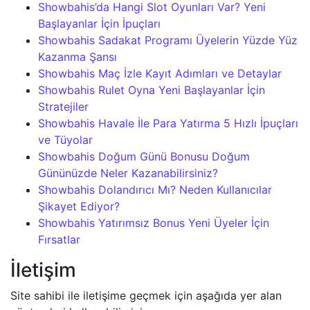
Showbahis’da Hangi Slot Oyunları Var? Yeni
Başlayanlar İçin İpuçları
Showbahis Sadakat Programı Üyelerin Yüzde Yüz
Kazanma Şansı
Showbahis Maç İzle Kayıt Adımları ve Detaylar
Showbahis Rulet Oyna Yeni Başlayanlar İçin
Stratejiler
Showbahis Havale İle Para Yatırma 5 Hızlı İpuçları
ve Tüyolar
Showbahis Doğum Günü Bonusu Doğum
Gününüzde Neler Kazanabilirsiniz?
Showbahis Dolandırıcı Mı? Neden Kullanıcılar
Şikayet Ediyor?
Showbahis Yatırımsız Bonus Yeni Üyeler İçin
Fırsatlar
İletişim
Site sahibi ile iletişime geçmek için aşağıda yer alan