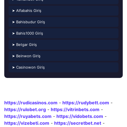
➤ Alfabahis Giriş
➤ Bahisbudur Giriş
➤ Bahis1000 Giriş
➤ Betgar Giriş
➤ Beinwon Giriş
➤ Casinowon Giriş
https://rudicasinos.com
-
https://rudybett.com
-
https://rulobet.org
-
https://vitrinbets.com
-
https://ruyabets.com
-
https://vidobets.com
-
https://vizebeti.com
-
https://secretbet.net
-