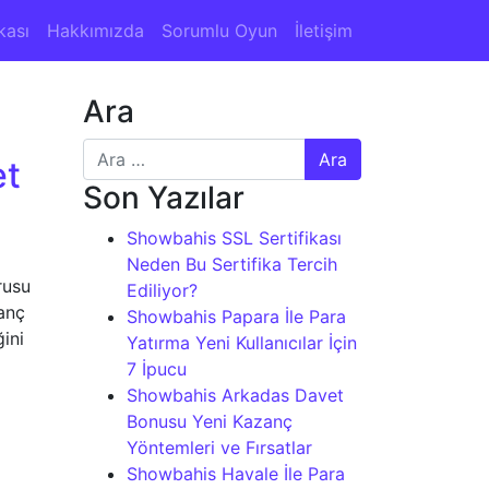
ikası
Hakkımızda
Sorumlu Oyun
İletişim
Ara
Arama:
et
Son Yazılar
Showbahis SSL Sertifikası
Neden Bu Sertifika Tercih
rusu
Ediliyor?
zanç
Showbahis Papara İle Para
ini
Yatırma Yeni Kullanıcılar İçin
7 İpucu
Showbahis Arkadas Davet
Bonusu Yeni Kazanç
Yöntemleri ve Fırsatlar
Showbahis Havale İle Para