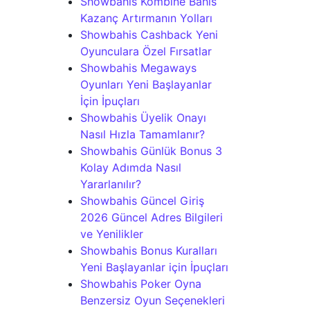
Showbahis Kombine Bahis
Kazanç Artırmanın Yolları
Showbahis Cashback Yeni
Oyunculara Özel Fırsatlar
Showbahis Megaways
Oyunları Yeni Başlayanlar
İçin İpuçları
Showbahis Üyelik Onayı
Nasıl Hızla Tamamlanır?
Showbahis Günlük Bonus 3
Kolay Adımda Nasıl
Yararlanılır?
Showbahis Güncel Giriş
2026 Güncel Adres Bilgileri
ve Yenilikler
Showbahis Bonus Kuralları
Yeni Başlayanlar için İpuçları
Showbahis Poker Oyna
Benzersiz Oyun Seçenekleri