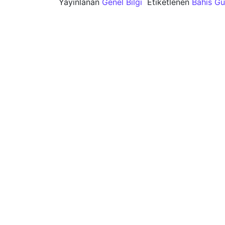
Yayınlanan
Genel Bilgi
Etiketlenen
Bahis Güv