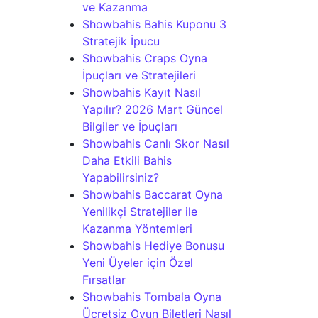
ve Kazanma
Showbahis Bahis Kuponu 3
Stratejik İpucu
Showbahis Craps Oyna
İpuçları ve Stratejileri
Showbahis Kayıt Nasıl
Yapılır? 2026 Mart Güncel
Bilgiler ve İpuçları
Showbahis Canlı Skor Nasıl
Daha Etkili Bahis
Yapabilirsiniz?
Showbahis Baccarat Oyna
Yenilikçi Stratejiler ile
Kazanma Yöntemleri
Showbahis Hediye Bonusu
Yeni Üyeler için Özel
Fırsatlar
Showbahis Tombala Oyna
Ücretsiz Oyun Biletleri Nasıl