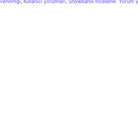
enilirliği
,
Kullanıcı yorumları
,
Showbahis İnceleme
Yorum y