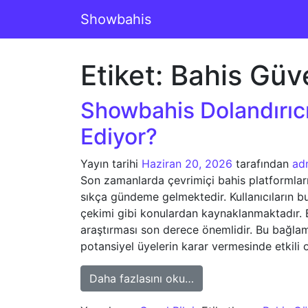
İçeriğe geç
Showbahis
Ana gezinti
Etiket:
Bahis Güven
Showbahis Dolandırıcı
Ediyor?
Yayın tarihi
Haziran 20, 2026
tarafından
ad
Son zamanlarda çevrimiçi bahis platformlar
sıkça gündeme gelmektedir. Kullanıcıların bu
çekimi gibi konulardan kaynaklanmaktadır. B
araştırması son derece önemlidir. Bu bağlamd
potansiyel üyelerin karar vermesinde etkili 
from Showbahis Doland
Daha fazlasını oku…