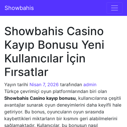
İçeriğe geç
Showbahis
Ana gezinti
Showbahis Casino
Kayıp Bonusu Yeni
Kullanıcılar İçin
Fırsatlar
Yayın tarihi
Nisan 7, 2026
tarafından
admin
Türkçe çevrimiçi oyun platformlarından biri olan
Showbahis Casino kayıp bonusu
, kullanıcılarına çeşitli
avantajlar sunarak oyun deneyimlerini daha keyifli hale
getiriyor. Bu bonus, oyuncuların oyun sırasında
kaybettikleri miktarların bir kısmını geri alabilmelerini
sağlamaktadır. Kullanıcılar, bu bonusun nasıl