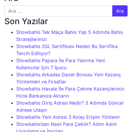
Arama:
Son Yazılar
Showbahis Tek Maça Bahis Yap 5 Adımda Bahis
Stratejilerinizi
Showbahis SSL Sertifikası Neden Bu Sertifika
Tercih Ediliyor?
Showbahis Papara İle Para Yatırma Yeni
Kullanıcılar İçin 7 İpucu
Showbahis Arkadas Davet Bonusu Yeni Kazanç
Yöntemleri ve Fırsatlar
Showbahis Havale İle Para Çekme Kazançlarınızı
Hızla Bankanıza Aktarın
Showbahis Giriş Adresi Nedir? 3 Adımda Güncel
Adrese Ulaşın
Showbahis Yeni Adresi 3 Kolay Erişim Yöntemi
Showbahis’dan Nasıl Para Çekilir? Adım Adım
Uygulama ve İpuçları