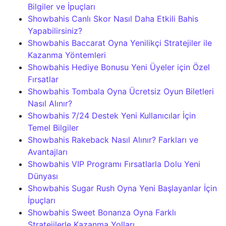
Bilgiler ve İpuçları
Showbahis Canlı Skor Nasıl Daha Etkili Bahis
Yapabilirsiniz?
Showbahis Baccarat Oyna Yenilikçi Stratejiler ile
Kazanma Yöntemleri
Showbahis Hediye Bonusu Yeni Üyeler için Özel
Fırsatlar
Showbahis Tombala Oyna Ücretsiz Oyun Biletleri
Nasıl Alınır?
Showbahis 7/24 Destek Yeni Kullanıcılar İçin
Temel Bilgiler
Showbahis Rakeback Nasıl Alınır? Farkları ve
Avantajları
Showbahis VIP Programı Fırsatlarla Dolu Yeni
Dünyası
Showbahis Sugar Rush Oyna Yeni Başlayanlar İçin
İpuçları
Showbahis Sweet Bonanza Oyna Farklı
Stratejilerle Kazanma Yolları