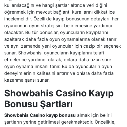
kullanılacağını ve hangi şartlar altında verildiğini
öğrenmek için mevcut bağlantı kurallarını dikkatlice
incelemelidir. Özellikle kayıp bonusunun detayları, her
oyuncunun oyun stratejisini belirlemesine yardımcı
olacaktır. Bu tür bonuslar, oyuncuların kayıplarını
azaltarak daha fazla oyun oynamalarına olanak tanır
ve aynı zamanda yeni oyuncular için cazip bir seçenek
sunar. Showbahis, oyuncuların kayıplarını telafi
etmelerine yardımcı olarak, onlara daha uzun süre
oyun oynama imkanı tanır. Bu da oyuncuların oyun
deneyimlerinin kalitesini artırır ve onlara daha fazla
kazanma şansı sunar.
Showbahis Casino Kayıp
Bonusu Şartları
Showbahis Casino kayıp bonusu
almak için belirli
şartların yerine getirilmesi gerekmektedir. Öncelikle,