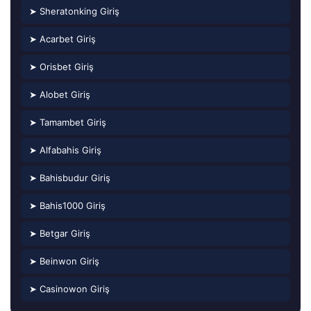
➤ Sheratonking Giriş
➤ Acarbet Giriş
➤ Orisbet Giriş
➤ Alobet Giriş
➤ Tamambet Giriş
➤ Alfabahis Giriş
➤ Bahisbudur Giriş
➤ Bahis1000 Giriş
➤ Betgar Giriş
➤ Beinwon Giriş
➤ Casinowon Giriş