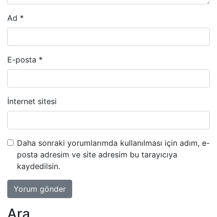
Ad
*
E-posta
*
İnternet sitesi
Daha sonraki yorumlarımda kullanılması için adım, e-
posta adresim ve site adresim bu tarayıcıya
kaydedilsin.
Ara