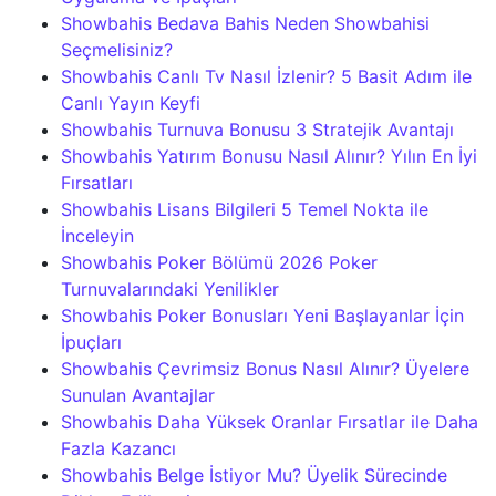
Showbahis Bedava Bahis Neden Showbahisi
Seçmelisiniz?
Showbahis Canlı Tv Nasıl İzlenir? 5 Basit Adım ile
Canlı Yayın Keyfi
Showbahis Turnuva Bonusu 3 Stratejik Avantajı
Showbahis Yatırım Bonusu Nasıl Alınır? Yılın En İyi
Fırsatları
Showbahis Lisans Bilgileri 5 Temel Nokta ile
İnceleyin
Showbahis Poker Bölümü 2026 Poker
Turnuvalarındaki Yenilikler
Showbahis Poker Bonusları Yeni Başlayanlar İçin
İpuçları
Showbahis Çevrimsiz Bonus Nasıl Alınır? Üyelere
Sunulan Avantajlar
Showbahis Daha Yüksek Oranlar Fırsatlar ile Daha
Fazla Kazancı
Showbahis Belge İstiyor Mu? Üyelik Sürecinde