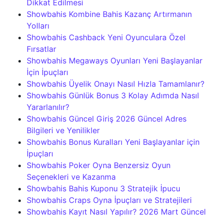
Dikkat Edilmesi
Showbahis Kombine Bahis Kazanç Artırmanın
Yolları
Showbahis Cashback Yeni Oyunculara Özel
Fırsatlar
Showbahis Megaways Oyunları Yeni Başlayanlar
İçin İpuçları
Showbahis Üyelik Onayı Nasıl Hızla Tamamlanır?
Showbahis Günlük Bonus 3 Kolay Adımda Nasıl
Yararlanılır?
Showbahis Güncel Giriş 2026 Güncel Adres
Bilgileri ve Yenilikler
Showbahis Bonus Kuralları Yeni Başlayanlar için
İpuçları
Showbahis Poker Oyna Benzersiz Oyun
Seçenekleri ve Kazanma
Showbahis Bahis Kuponu 3 Stratejik İpucu
Showbahis Craps Oyna İpuçları ve Stratejileri
Showbahis Kayıt Nasıl Yapılır? 2026 Mart Güncel