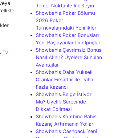
 veya
Temel Nokta ile İnceleyin
ellikle
Showbahis Poker Bölümü
2026 Poker
kler
Turnuvalarındaki Yenilikler
Showbahis Poker Bonusları
Yeni Başlayanlar İçin İpuçları
Showbahis Çevrimsiz Bonus
s Tv
Nasıl Alınır? Üyelere Sunulan
Avantajlar
Showbahis Daha Yüksek
Oranlar Fırsatlar ile Daha
Fazla Kazancı
Showbahis Belge İstiyor
Mu? Üyelik Sürecinde
Dikkat Edilmesi
Showbahis Kombine Bahis
Kazanç Artırmanın Yolları
Showbahis Cashback Yeni