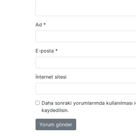
Ad
*
E-posta
*
İnternet sitesi
Daha sonraki yorumlarımda kullanılması i
kaydedilsin.