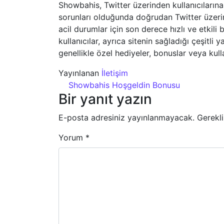
Showbahis, Twitter üzerinden kullanıcılarına a
sorunları olduğunda doğrudan Twitter üzerind
acil durumlar için son derece hızlı ve etkili
kullanıcılar, ayrıca sitenin sağladığı çeşitli 
genellikle özel hediyeler, bonuslar veya kulla
Yayınlanan
İletişim
Yazı dolaşımı
Showbahis Hoşgeldin Bonusu
Bir yanıt yazın
E-posta adresiniz yayınlanmayacak.
Gerekli
Yorum
*