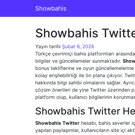
İçeriğe geç
Showbahis
Ana gezinti
Showbahis Twitt
Yayın tarihi
Şubat 6, 2026
Türkçe çevrimiçi bahis platformları arasında
bilgiler ve güncellemeler sunmaktadır.
Show
bonus tekliflerine ve oyun güncellemelerine h
kolay erişilebilirliği ile ön plana çıkıyor. Tw
hakkında bilgi sahibi olmalarını sağlar. Ayrıc
çözüm önerileri de yine Twitter üzerinden pay
platform olup, kullanıcı bilgilerinin korunm
Showbahis Twitter Hes
Showbahis Twitter
hesabı, bahis severler i
yapılan paylaşımlar, kullanıcıların site içi a