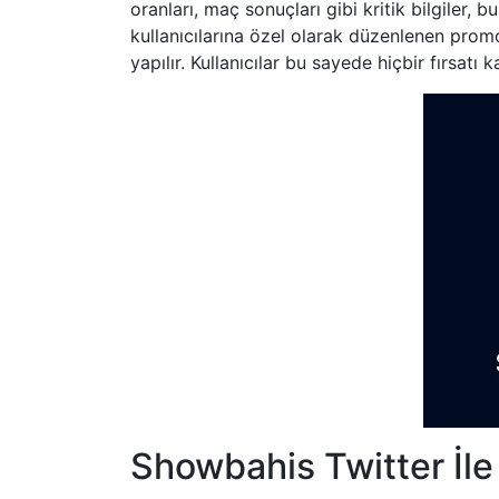
oranları, maç sonuçları gibi kritik bilgiler, 
kullanıcılarına özel olarak düzenlenen prom
yapılır. Kullanıcılar bu sayede hiçbir fırsatı
Showbahis Twitter İle