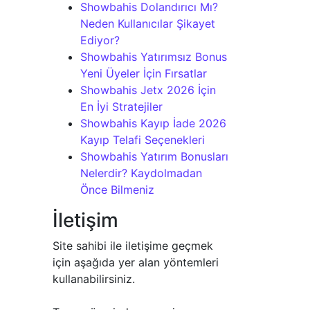
Showbahis Dolandırıcı Mı?
Neden Kullanıcılar Şikayet
Ediyor?
Showbahis Yatırımsız Bonus
Yeni Üyeler İçin Fırsatlar
Showbahis Jetx 2026 İçin
En İyi Stratejiler
Showbahis Kayıp İade 2026
Kayıp Telafi Seçenekleri
Showbahis Yatırım Bonusları
Nelerdir? Kaydolmadan
Önce Bilmeniz
İletişim
Site sahibi ile iletişime geçmek
için aşağıda yer alan yöntemleri
kullanabilirsiniz.