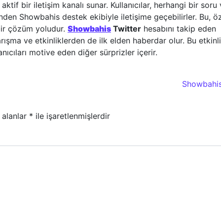
ktif bir iletişim kanalı sunar. Kullanıcılar, herhangi bir soru
en Showbahis destek ekibiyle iletişime geçebilirler. Bu, öz
 bir çözüm yoludur.
Showbahis
Twitter
hesabını takip eden
yarışma ve etkinliklerden de ilk elden haberdar olur. Bu etkinli
nıcıları motive eden diğer sürprizler içerir.
Showbahi
 alanlar
*
ile işaretlenmişlerdir