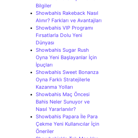
Bilgiler
Showbahis Rakeback Nasıl
Alınır? Farkları ve Avantajları
Showbahis VIP Programı
Fırsatlarla Dolu Yeni
Dünyası
Showbahis Sugar Rush
Oyna Yeni Başlayanlar İçin
İpuçları
Showbahis Sweet Bonanza
Oyna Farklı Stratejilerle
Kazanma Yolları
Showbahis Maç Öncesi
Bahis Neler Sunuyor ve
Nasıl Yararlanılır?
Showbahis Papara İle Para
Çekme Yeni Kullanıcılar İçin
Öneriler