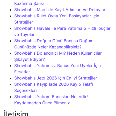
Kazanma Şansı
Showbahis Maç İzle Kayıt Adımları ve Detaylar
Showbahis Rulet Oyna Yeni Başlayanlar İçin
Stratejiler
Showbahis Havale İle Para Yatırma 5 Hızlı İpuçları
ve Tüyolar
Showbahis Doğum Günü Bonusu Doğum
Gününüzde Neler Kazanabilirsiniz?
Showbahis Dolandırıcı Mı? Neden Kullanıcılar
Şikayet Ediyor?
Showbahis Yatırımsız Bonus Yeni Üyeler İçin
Fırsatlar
Showbahis Jetx 2026 İçin En İyi Stratejiler
Showbahis Kayıp İade 2026 Kayıp Telafi
Seçenekleri
Showbahis Yatırım Bonusları Nelerdir?
Kaydolmadan Önce Bilmeniz
İletişim