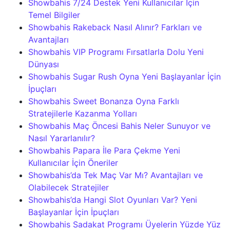
Showbahis 7/24 Destek Yeni Kullanıcılar İçin
Temel Bilgiler
Showbahis Rakeback Nasıl Alınır? Farkları ve
Avantajları
Showbahis VIP Programı Fırsatlarla Dolu Yeni
Dünyası
Showbahis Sugar Rush Oyna Yeni Başlayanlar İçin
İpuçları
Showbahis Sweet Bonanza Oyna Farklı
Stratejilerle Kazanma Yolları
Showbahis Maç Öncesi Bahis Neler Sunuyor ve
Nasıl Yararlanılır?
Showbahis Papara İle Para Çekme Yeni
Kullanıcılar İçin Öneriler
Showbahis’da Tek Maç Var Mı? Avantajları ve
Olabilecek Stratejiler
Showbahis’da Hangi Slot Oyunları Var? Yeni
Başlayanlar İçin İpuçları
Showbahis Sadakat Programı Üyelerin Yüzde Yüz