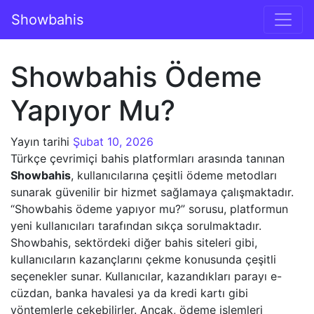
İçeriğe geç
Showbahis
Ana gezinti
Showbahis Ödeme
Yapıyor Mu?
Yayın tarihi
Şubat 10, 2026
Türkçe çevrimiçi bahis platformları arasında tanınan
Showbahis
, kullanıcılarına çeşitli ödeme metodları
sunarak güvenilir bir hizmet sağlamaya çalışmaktadır.
“Showbahis ödeme yapıyor mu?” sorusu, platformun
yeni kullanıcıları tarafından sıkça sorulmaktadır.
Showbahis, sektördeki diğer bahis siteleri gibi,
kullanıcıların kazançlarını çekme konusunda çeşitli
seçenekler sunar. Kullanıcılar, kazandıkları parayı e-
cüzdan, banka havalesi ya da kredi kartı gibi
yöntemlerle çekebilirler. Ancak, ödeme işlemleri