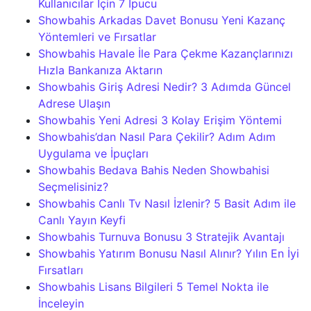
Kullanıcılar İçin 7 İpucu
Showbahis Arkadas Davet Bonusu Yeni Kazanç
Yöntemleri ve Fırsatlar
Showbahis Havale İle Para Çekme Kazançlarınızı
Hızla Bankanıza Aktarın
Showbahis Giriş Adresi Nedir? 3 Adımda Güncel
Adrese Ulaşın
Showbahis Yeni Adresi 3 Kolay Erişim Yöntemi
Showbahis’dan Nasıl Para Çekilir? Adım Adım
Uygulama ve İpuçları
Showbahis Bedava Bahis Neden Showbahisi
Seçmelisiniz?
Showbahis Canlı Tv Nasıl İzlenir? 5 Basit Adım ile
Canlı Yayın Keyfi
Showbahis Turnuva Bonusu 3 Stratejik Avantajı
Showbahis Yatırım Bonusu Nasıl Alınır? Yılın En İyi
Fırsatları
Showbahis Lisans Bilgileri 5 Temel Nokta ile
İnceleyin