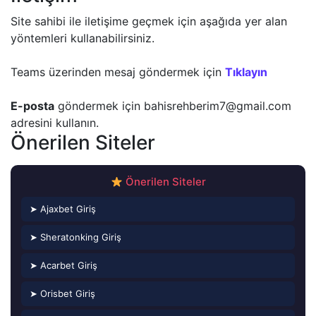
Site sahibi ile iletişime geçmek için aşağıda yer alan
yöntemleri kullanabilirsiniz.
Teams üzerinden mesaj göndermek için
Tıklayın
E-posta
göndermek için
bahisrehberim7@gmail.com
adresini kullanın.
Önerilen Siteler
Önerilen Siteler
➤ Ajaxbet Giriş
➤ Sheratonking Giriş
➤ Acarbet Giriş
➤ Orisbet Giriş