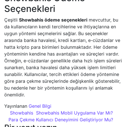
Seçenekleri
Çeşitli
Showbahis ödeme seçenekleri
mevcuttur, bu
da kullanıcıların kendi tercihlerine ve ihtiyaçlarına en
uygun yöntemi seçmelerini sağlar. Bu seçenekler
arasında banka havalesi, kredi kartları, e-cüzdanlar ve
hatta kripto para birimleri bulunmaktadır. Her ödeme
yönteminin kendine has avantajları ve süreçleri vardır.
Örneğin, e-cüzdanlar genellikle daha hızlı işlem süreleri
sunarken, banka havalesi daha yüksek işlem limitleri
sunabilir. Kullanıcılar, tercih ettikleri ödeme yöntemine
göre para çekme süreçlerinde değişkenlik gösterebilir,
bu nedenle her bir yöntemin koşullarını iyi anlamak
önemlidir.
Yayınlanan
Genel Bilgi
Yazı dolaşımı
Showbahis
Showbahis Mobil Uygulama Var Mı?
Para Çekme
Kullanıcı Deneyimini Geliştiriyor Mu?